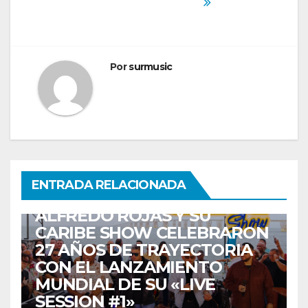
Por
surmusic
ENTRETENIMIENTO
GUARACHA ZULIANA
LIVE SESSION
ENTRADA RELACIONADA
TALENTO ZULIANO
ZULIA
ALFREDO ROJAS Y SU
CARIBE SHOW CELEBRARON
27 AÑOS DE TRAYECTORIA
CON EL LANZAMIENTO
MUNDIAL DE SU «LIVE
SESSION #1»