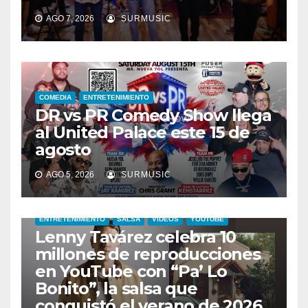
AGO 7, 2026
SURMUSIC
COMEDIA
ENTRETENIMIENTO
DR vs PR Comedy Show llega
al United Palace este 15 de
agosto
AGO 5, 2026
SURMUSIC
ENTRETENIMIENTO
SALSA
VIDEOS
YOUTUBE
Lenny Tavárez celebra 10
millones de reproducciones
en YouTube con “Pa’ Lo
Bonito”, la salsa que
conquistó el verano de 2026