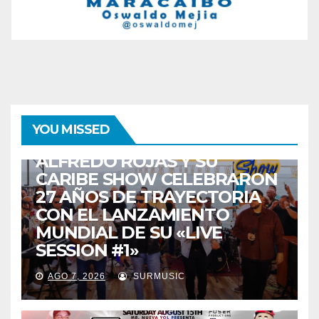
ENTRETENIMIENTO
GUARACHA ZULIANA
LIVE SESSION
YOU MISSED
TALENTO ZULIANO
ZULIA
ALFREDO ROJAS Y SU
CARIBE SHOW CELEBRARON
27 AÑOS DE TRAYECTORIA
CON EL LANZAMIENTO
MUNDIAL DE SU «LIVE
SESSION #1»
AGO 7, 2026
SURMUSIC