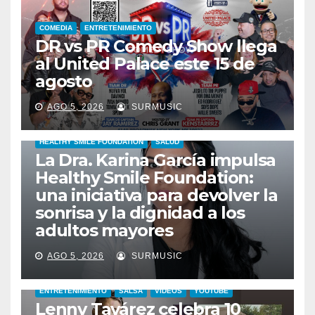
COMEDIA
ENTRETENIMIENTO
DR vs PR Comedy Show llega
al United Palace este 15 de
agosto
AGO 5, 2026
SURMUSIC
HEALTHY SMILE FOUNDATION
SALUD
La Dra. Karina García impulsa
Healthy Smile Foundation:
una iniciativa para devolver la
sonrisa y la dignidad a los
adultos mayores
AGO 5, 2026
SURMUSIC
ENTRETENIMIENTO
SALSA
VIDEOS
YOUTUBE
Lenny Tavárez celebra 10