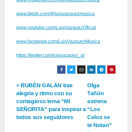
www.tiktok.com/@luisvazquezmusica
www.youtube.com/LuisVazquezOficial
www.facebook.com/LuisVazquezMusica
https://twitter.com/luisvazquez_pr
Navegación
RUBÉN GALÁN trae
Olga
alegría y ritmo con su
Tañón
de
contagioso tema “MI
estrena
entradas
SEÑORITA” para inspirar a
“Los
todos sus seguidores
Celos se
te Notan”