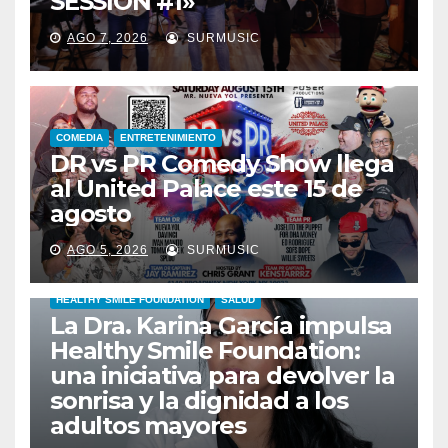
SESSION #1»
AGO 7, 2026
SURMUSIC
COMEDIA
ENTRETENIMIENTO
DR vs PR Comedy Show llega
al United Palace este 15 de
agosto
AGO 5, 2026
SURMUSIC
HEALTHY SMILE FOUNDATION
SALUD
La Dra. Karina García impulsa
Healthy Smile Foundation:
una iniciativa para devolver la
sonrisa y la dignidad a los
adultos mayores