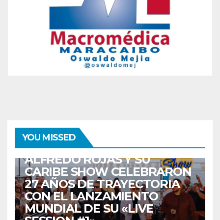
ENTRETENIMIENTO
GUARACHA ZULIANA
LIVE SESSION
YOU MISSED
TALENTO ZULIANO
ZULIA
ALFREDO ROJAS Y SU
CARIBE SHOW CELEBRARON
27 AÑOS DE TRAYECTORIA
CON EL LANZAMIENTO
MUNDIAL DE SU «LIVE