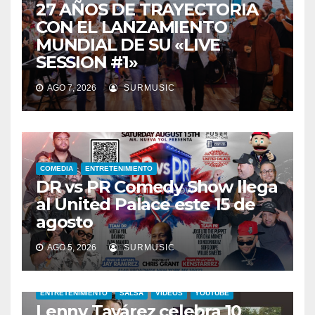
27 AÑOS DE TRAYECTORIA
CON EL LANZAMIENTO
MUNDIAL DE SU «LIVE
SESSION #1»
AGO 7, 2026
SURMUSIC
COMEDIA
ENTRETENIMIENTO
DR vs PR Comedy Show llega
al United Palace este 15 de
agosto
AGO 5, 2026
SURMUSIC
ENTRETENIMIENTO
SALSA
VIDEOS
YOUTUBE
Lenny Tavárez celebra 10