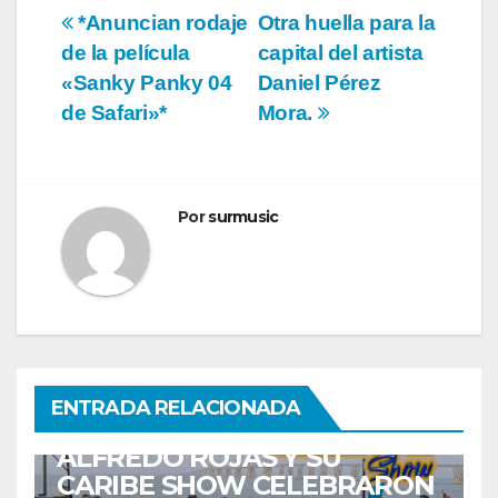
Navegación
*Anuncian rodaje
Otra huella para la
de la película
capital del artista
de
«Sanky Panky 04
Daniel Pérez
entradas
de Safari»*
Mora.
Por
surmusic
ENTRETENIMIENTO
GUARACHA ZULIANA
LIVE SESSION
ENTRADA RELACIONADA
TALENTO ZULIANO
ZULIA
ALFREDO ROJAS Y SU
CARIBE SHOW CELEBRARON