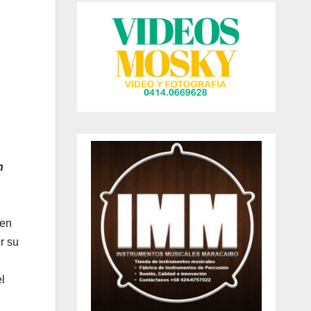
n
 en
r su
l