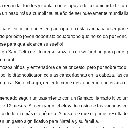
a recaudar fondos y contar con el apoyo de la comunidad. Con
a un paso más a cumplir su sueño de ser nuevamente mundialis
ia el éxito, no dudes en participar en esta campaña y ser part
rado por este joven deportista ecuatoriano que no se da por venc
osé para que alcance su sueño!
e en Sant Feliu de Llobregat lanza un crowdfunding para poder
erebral.
mosos niños, y entrenadora de baloncesto, pero por sobre todo,
po, le diagnosticaron células cancerígenas en la cabeza, las c
rúrgica. Sin embargo, recientemente descubrieron que estas cél
ecomendado seguir un tratamiento con un fármaco llamado Nivolu
nte 12 meses. Sin embargo, el elevado costo de las vacunas en
iento de forma más económica. A pesar de que el primer resultado
 un gasto significativo para Natalia y su familia.