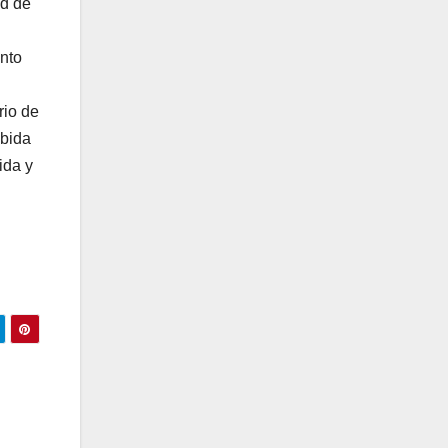
ad de
ento
rio de
ibida
ida y