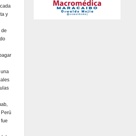
 cada
ta y
e de
ido
 pagar
 una
uales
ulas
mab,
 Perú
 fue