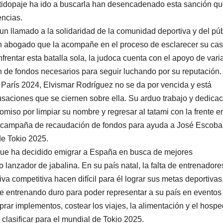
tidopaje ha ido a buscarla han desencadenado esta sanción q
encias.
un llamado a la solidaridad de la comunidad deportiva y del pú
un abogado que la acompañe en el proceso de esclarecer su cas
entar esta batalla sola, la judoca cuenta con el apoyo de vari
 de fondos necesarios para seguir luchando por su reputación.
París 2024, Elvismar Rodríguez no se da por vencida y está
saciones que se ciernen sobre ella. Su arduo trabajo y dedicac
miso por limpiar su nombre y regresar al tatami con la frente en
a campaña de recaudación de fondos para ayuda a José Escoba
de Tokio 2025.
que ha decidido emigrar a España en busca de mejores
lanzador de jabalina. En su país natal, la falta de entrenadore
iva competitiva hacen difícil para él lograr sus metas deportivas
gue entrenando duro para poder representar a su país en eventos
prar implementos, costear los viajes, la alimentación y el hosp
clasificar para el mundial de Tokio 2025.