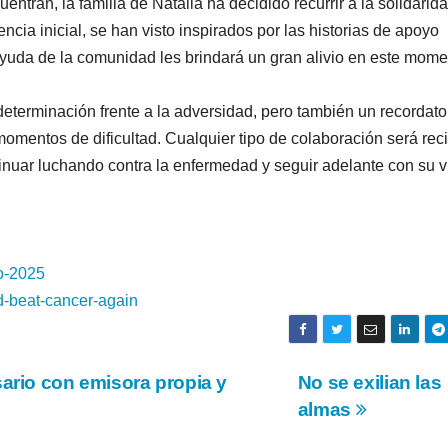
uentran, la familia de Natalia ha decidido recurrir a la solidarid
encia inicial, se han visto inspirados por las historias de apoyo
ayuda de la comunidad les brindará un gran alivio en este mom
 determinación frente a la adversidad, pero también un recordato
omentos de dificultad. Cualquier tipo de colaboración será rec
tinuar luchando contra la enfermedad y seguir adelante con su v
o-2025
d-beat-
cancer-again
ario con emisora propia y
No se exilian las
almas