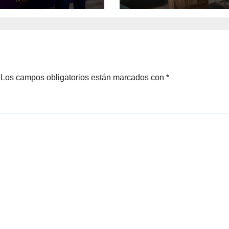
STON
soul y la
sofisticación so
Los campos obligatorios están marcados con
*