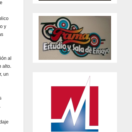
ue
blico
o y
as
ión al
 alto.
r, un
s
.
edaje