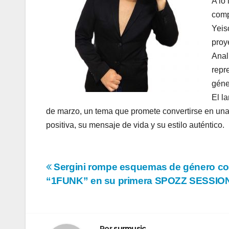
A lo 
comp
Yeis
proy
Anal
repr
géne
El l
de marzo, un tema que promete convertirse en una
positiva, su mensaje de vida y su estilo auténtico.
Navegación
Sergini rompe esquemas de género c
“1FUNK” en su primera SPOZZ SESSIO
de
entradas
Por
surmusic