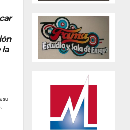
car
ión
 la
o
a su
,