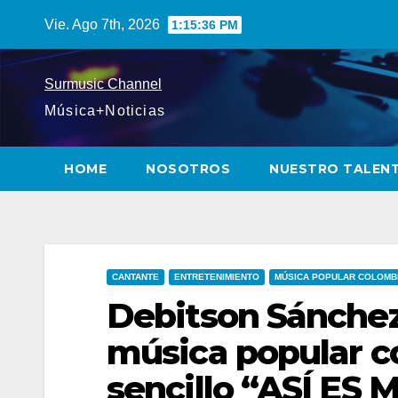
Saltar
Vie. Ago 7th, 2026
1:15:37 PM
al
contenido
Surmusic Channel
Música+Noticias
HOME
NOSOTROS
NUESTRO TALEN
CANTANTE
ENTRETENIMIENTO
MÚSICA POPULAR COLOMB
Debitson Sánchez
música popular c
sencillo “ASÍ ES 