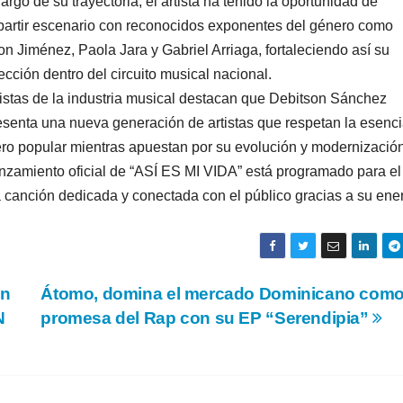
largo de su trayectoria, el artista ha tenido la oportunidad de
artir escenario con reconocidos exponentes del género como
on Jiménez, Paola Jara y Gabriel Arriaga, fortaleciendo así su
ección dentro del circuito musical nacional.
istas de la industria musical destacan que Debitson Sánchez
esenta una nueva generación de artistas que respetan la esenci
ro popular mientras apuestan por su evolución y modernización
anzamiento oficial de “ASÍ ES MI VIDA” está programado para el
 canción dedicada y conectada con el público gracias a su ene
on
Átomo, domina el mercado Dominicano como
N
promesa del Rap con su EP “Serendipia”