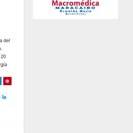
a del
.
 20
rgía
 la