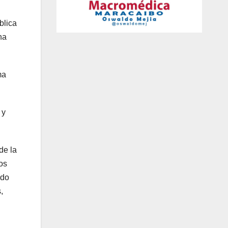
blica
na
ma
 y
de la
los
ado
,