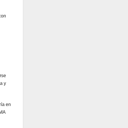
con
rse
a y
ría en
IMA