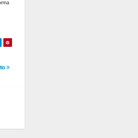
Norma
cto