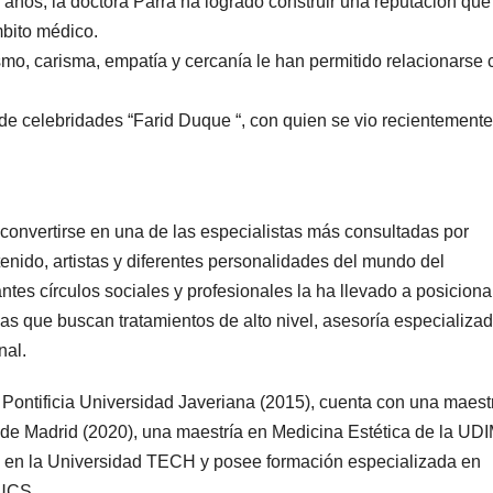
s años, la doctora Parra ha logrado construir una reputación que
mbito médico.
smo, carisma, empatía y cercanía le han permitido relacionarse 
 de celebridades “Farid Duque “, con quien se vio recientemente
convertirse en una de las especialistas más consultadas por
enido, artistas y diferentes personalidades del mundo del
ntes círculos sociales y profesionales la ha llevado a posiciona
as que buscan tratamientos de alto nivel, asesoría especializad
nal.
 Pontificia Universidad Javeriana (2015), cuenta con una maest
de Madrid (2020), una maestría en Medicina Estética de la UD
 en la Universidad TECH y posee formación especializada en
FUCS.