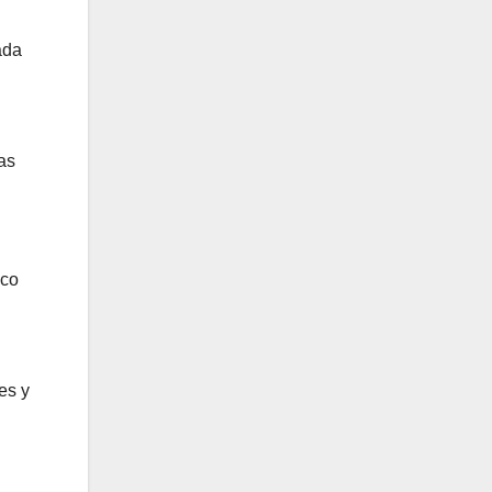
ada
as
ico
es y