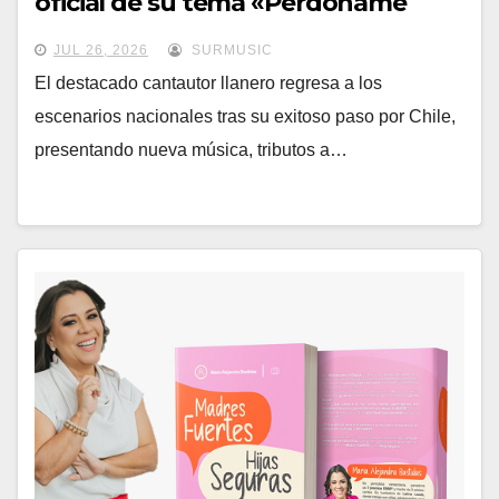
oficial de su tema «Perdóname
Reflexión al Corazón» en YouTube y
JUL 26, 2026
SURMUSIC
todas las plataformas digitales
El destacado cantautor llanero regresa a los
escenarios nacionales tras su exitoso paso por Chile,
presentando nueva música, tributos a…