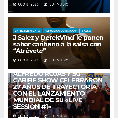
AGO 8, 2026
SURMUSIC
ENTRETENIMIENTO
REPUBLICA DOMINICANA
SALSA
J Salez y DerekVinci le ponen
sabor caribeño a la salsa con
“Atrévete”
ENTRETENIMIENTO
GUARACHA ZULIANA
LIVE SESSION
AGO 8, 2026
SURMUSIC
TALENTO ZULIANO
ZULIA
ALFREDO ROJAS Y SU
CARIBE SHOW CELEBRARON
27 AÑOS DE TRAYECTORIA
CON EL LANZAMIENTO
MUNDIAL DE SU «LIVE
SESSION #1»
AGO 7, 2026
SURMUSIC