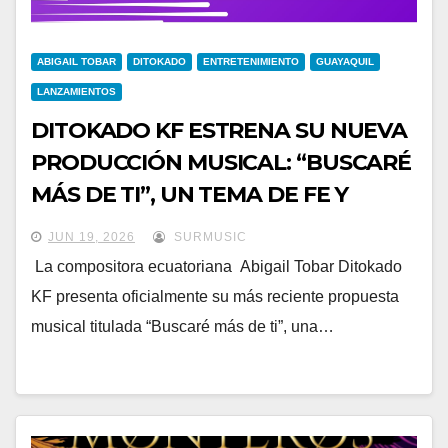
ABIGAIL TOBAR
DITOKADO
ENTRETENIMIENTO
GUAYAQUIL
LANZAMIENTOS
DITOKADO KF ESTRENA SU NUEVA
PRODUCCIÓN MUSICAL: “BUSCARÉ
MÁS DE TI”, UN TEMA DE FE Y
ESPERANZA
JUN 19, 2026
SURMUSIC
La compositora ecuatoriana Abigail Tobar Ditokado
KF presenta oficialmente su más reciente propuesta
musical titulada “Buscaré más de ti”, una…