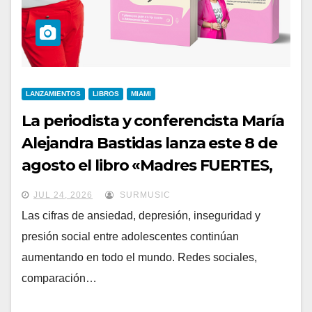
LANZAMIENTOS
LIBROS
MIAMI
La periodista y conferencista María
Alejandra Bastidas lanza este 8 de
agosto el libro «Madres FUERTES,
Hijas Seguras»
JUL 24, 2026
SURMUSIC
Las cifras de ansiedad, depresión, inseguridad y
presión social entre adolescentes continúan
aumentando en todo el mundo. Redes sociales,
comparación…