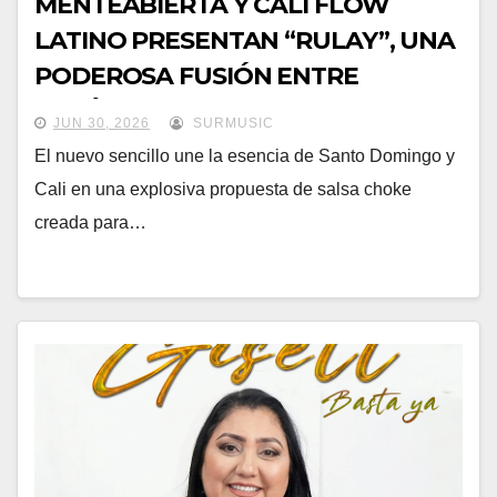
MENTEABIERTA Y CALI FLOW
LATINO PRESENTAN “RULAY”, UNA
PODEROSA FUSIÓN ENTRE
REPÚBLICA DOMINICANA Y
JUN 30, 2026
SURMUSIC
COLOMBIA
El nuevo sencillo une la esencia de Santo Domingo y
Cali en una explosiva propuesta de salsa choke
creada para…