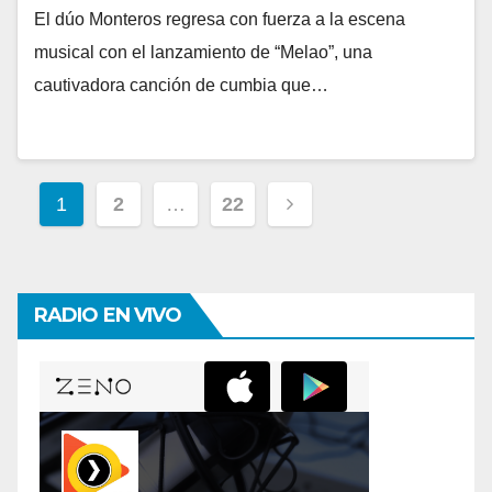
El dúo Monteros regresa con fuerza a la escena
musical con el lanzamiento de “Melao”, una
cautivadora canción de cumbia que…
Paginación
1
2
…
22
de
entradas
RADIO EN VIVO