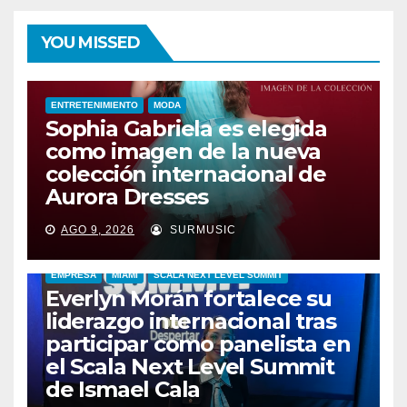
YOU MISSED
ENTRETENIMIENTO
MODA
Sophia Gabriela es elegida
como imagen de la nueva
colección internacional de
Aurora Dresses
AGO 9, 2026
SURMUSIC
EMPRESA
MIAMI
SCALA NEXT LEVEL SUMMIT
Everlyn Morán fortalece su
liderazgo internacional tras
participar como panelista en
el Scala Next Level Summit
de Ismael Cala