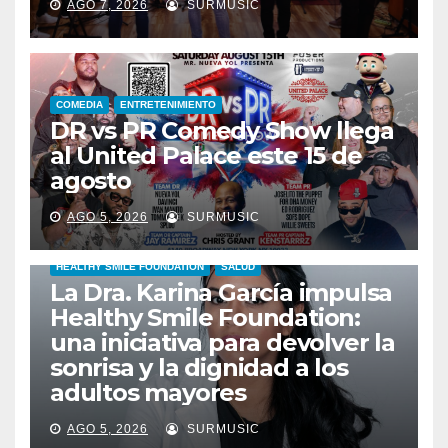
AGO 7, 2026
SURMUSIC
COMEDIA
ENTRETENIMIENTO
DR vs PR Comedy Show llega
al United Palace este 15 de
agosto
AGO 5, 2026
SURMUSIC
HEALTHY SMILE FOUNDATION
SALUD
La Dra. Karina García impulsa
Healthy Smile Foundation:
una iniciativa para devolver la
sonrisa y la dignidad a los
adultos mayores
AGO 5, 2026
SURMUSIC