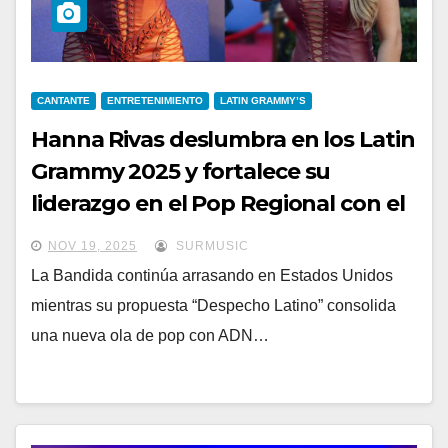
CANTANTE
ENTRETENIMIENTO
LATIN GRAMMY’S
Hanna Rivas deslumbra en los Latin
Grammy 2025 y fortalece su
liderazgo en el Pop Regional con el
lanzamiento de Despertar
NOV 19, 2025
SURMUSIC
La Bandida continúa arrasando en Estados Unidos
mientras su propuesta “Despecho Latino” consolida
una nueva ola de pop con ADN…