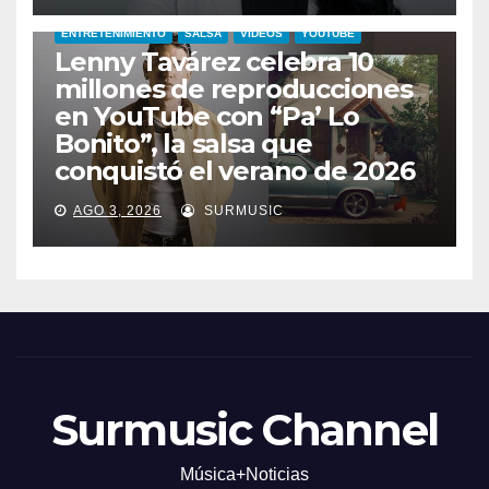
ENTRETENIMIENTO
SALSA
VIDEOS
YOUTUBE
Lenny Tavárez celebra 10
millones de reproducciones
en YouTube con “Pa’ Lo
Bonito”, la salsa que
conquistó el verano de 2026
AGO 3, 2026
SURMUSIC
Surmusic Channel
Música+Noticias