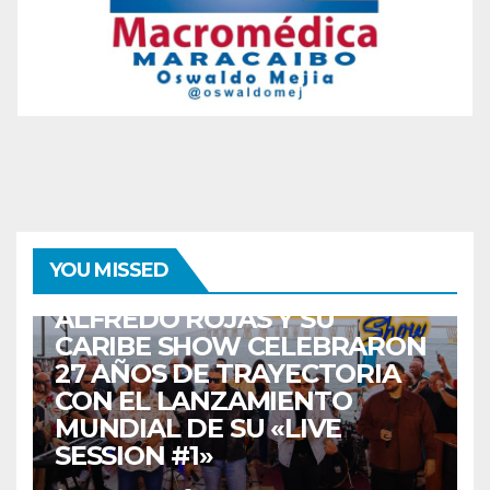
ENTRETENIMIENTO
GUARACHA ZULIANA
LIVE SESSION
YOU MISSED
TALENTO ZULIANO
ZULIA
ALFREDO ROJAS Y SU
CARIBE SHOW CELEBRARON
27 AÑOS DE TRAYECTORIA
CON EL LANZAMIENTO
MUNDIAL DE SU «LIVE
SESSION #1»