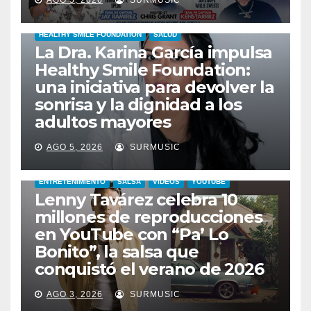
AGO 5, 2026
SURMUSIC
HEALTHY SMILE FOUNDATION
SALUD
La Dra. Karina García impulsa
Healthy Smile Foundation:
una iniciativa para devolver la
sonrisa y la dignidad a los
adultos mayores
AGO 5, 2026
SURMUSIC
ENTRETENIMIENTO
SALSA
VIDEOS
YOUTUBE
Lenny Tavárez celebra 10
millones de reproducciones
en YouTube con “Pa’ Lo
Bonito”, la salsa que
conquistó el verano de 2026
AGO 3, 2026
SURMUSIC