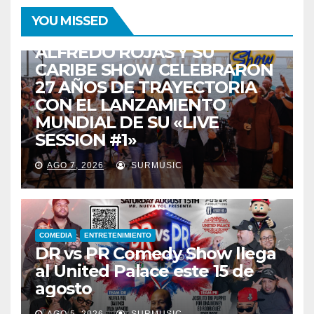
ENTRETENIMIENTO
GUARACHA ZULIANA
LIVE SESSION
YOU MISSED
TALENTO ZULIANO
ZULIA
ALFREDO ROJAS Y SU
CARIBE SHOW CELEBRARON
27 AÑOS DE TRAYECTORIA
CON EL LANZAMIENTO
MUNDIAL DE SU «LIVE
SESSION #1»
AGO 7, 2026
SURMUSIC
COMEDIA
ENTRETENIMIENTO
DR vs PR Comedy Show llega
al United Palace este 15 de
agosto