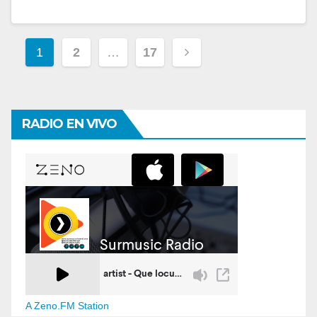
Paginación
1
2
…
17
de
entradas
RADIO EN VIVO
A Zeno.FM Station