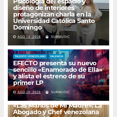
Psicología del espacio y
diseño de interiores
protagonizan charla en la
Universidad Católica Santo
Domingo
AGO 10, 2026
SURMUSIC
ENTRETENIMIENTO
ESTRENO
SINGLE
TALENTO VENEZOLANO
VALENCIA
EFECTO presenta su nuevo
sencillo «Enamorado de Ella»
y alista el estreno de su
primer LP
AGO 10, 2026
SURMUSIC
ESTADOS UNIDOS
LIBROS
«Las Manos de Mi Madre»: La
Abogado y Chef venezolana