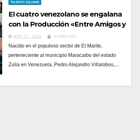
TALENTO ZULIANO
El cuatro venezolano se engalana
con la Producción «Entre Amigos y
cuerdas» de Chesster 4
NOV 22, 2022
SURMUSIC
Nacido en el populoso sector de El Marite,
perteneciente al municipio Maracaibo del estado
Zulia en Venezuela, Pedro Alejandro Villalobos,…