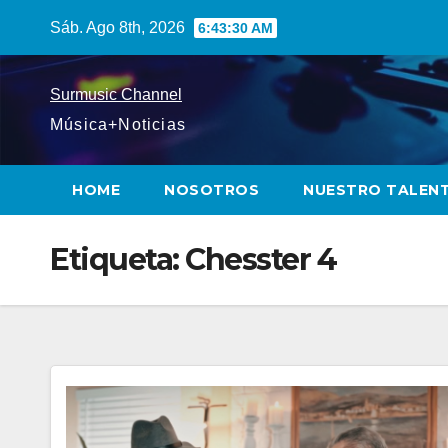
Saltar
Sáb. Ago 8th, 2026
6:43:31 AM
al
contenido
Surmusic Channel
Música+Noticias
HOME
NOSOTROS
NUESTRO TALEN
Etiqueta:
Chesster 4