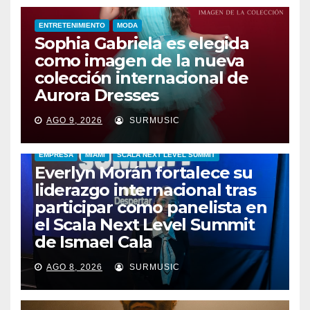
ENTRETENIMIENTO
MODA
Sophia Gabriela es elegida
como imagen de la nueva
colección internacional de
Aurora Dresses
AGO 9, 2026
SURMUSIC
EMPRESA
MIAMI
SCALA NEXT LEVEL SUMMIT
Everlyn Morán fortalece su
liderazgo internacional tras
participar como panelista en
el Scala Next Level Summit
de Ismael Cala
AGO 8, 2026
SURMUSIC