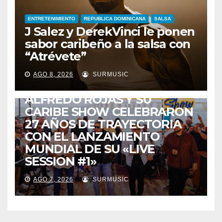
ENTRETENIMIENTO
REPUBLICA DOMINICANA
SALSA
J Salez y DerekVinci le ponen
sabor caribeño a la salsa con
“Atrévete”
ENTRETENIMIENTO
GUARACHA ZULIANA
LIVE SESSION
AGO 8, 2026
SURMUSIC
TALENTO ZULIANO
ZULIA
ALFREDO ROJAS Y SU
CARIBE SHOW CELEBRARON
27 AÑOS DE TRAYECTORIA
CON EL LANZAMIENTO
MUNDIAL DE SU «LIVE
SESSION #1»
AGO 7, 2026
SURMUSIC