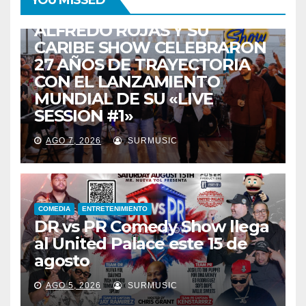
YOU MISSED
TALENTO ZULIANO
ZULIA
ALFREDO ROJAS Y SU
CARIBE SHOW CELEBRARON
27 AÑOS DE TRAYECTORIA
CON EL LANZAMIENTO
MUNDIAL DE SU «LIVE
SESSION #1»
AGO 7, 2026
SURMUSIC
COMEDIA
ENTRETENIMIENTO
DR vs PR Comedy Show llega
al United Palace este 15 de
agosto
AGO 5, 2026
SURMUSIC