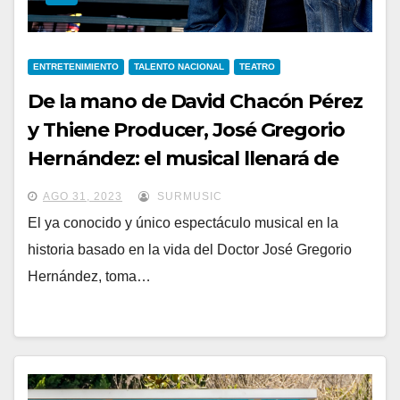
ENTRETENIMIENTO
TALENTO NACIONAL
TEATRO
De la mano de David Chacón Pérez
y Thiene Producer, José Gregorio
Hernández: el musical llenará de
magia y fe el Teresa Carreño
AGO 31, 2023
SURMUSIC
El ya conocido y único espectáculo musical en la
historia basado en la vida del Doctor José Gregorio
Hernández, toma…