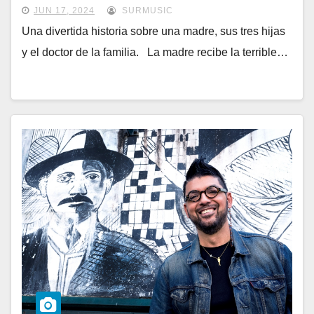
tres tiempos.
JUN 17, 2024
SURMUSIC
Una divertida historia sobre una madre, sus tres hijas
y el doctor de la familia. La madre recibe la terrible…