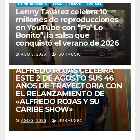
ENTRETENIMIENTO
SALSA
VIDEOS
YOUTUBE
Lenny Tavárez celebra 10
millones de reproducciones
en YouTube con “Pa’ Lo
Bonito”, la salsa que
conquistó el verano de 2026
CABIMAS
ENTRETENIMIENTO
TALENTO ZULIANO
AGO 3, 2026
SURMUSIC
VENEZUELA
DE VUELTA A CASA:
ALFREDO ROJAS CELEBRA
ESTE 2 DE AGOSTO SUS 46
AÑOS DE TRAYECTORIA CON
EL RELANZAMIENTO DE
«ALFREDO ROJAS Y SU
CARIBE SHOW»
AGO 3, 2026
SURMUSIC