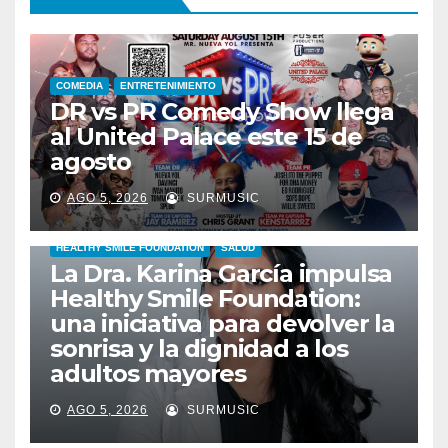
COMEDIA
ENTRETENIMIENTO
DR vs PR Comedy Show llega
al United Palace este 15 de
agosto
AGO 5, 2026
SURMUSIC
HEALTHY SMILE FOUNDATION
SALUD
La Dra. Karina García impulsa
Healthy Smile Foundation:
una iniciativa para devolver la
sonrisa y la dignidad a los
adultos mayores
AGO 5, 2026
SURMUSIC