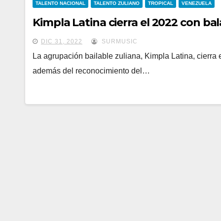
TALENTO NACIONAL
TALENTO ZULIANO
TROPICAL
VENEZUELA
Kimpla Latina cierra el 2022 con bal
DIC 31, 2022
SURMUSIC
La agrupación bailable zuliana, Kimpla Latina, cierra
además del reconocimiento del…