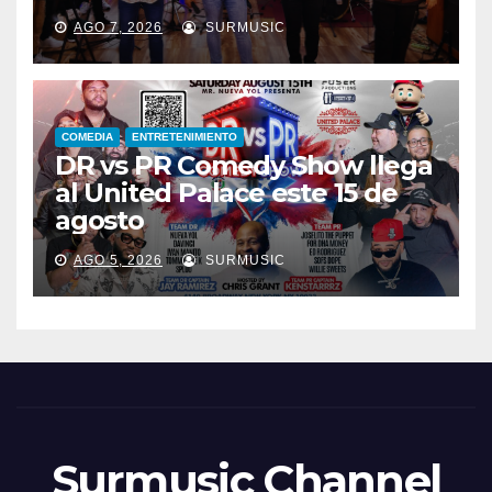
AGO 7, 2026
SURMUSIC
COMEDIA
ENTRETENIMIENTO
DR vs PR Comedy Show llega
al United Palace este 15 de
agosto
AGO 5, 2026
SURMUSIC
Surmusic Channel