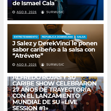
de Ismael Cala
AGO 8, 2026
SURMUSIC
ENTRETENIMIENTO
REPUBLICA DOMINICANA
SALSA
J Salez y DerekVinci le ponen
sabor caribeño a la salsa con
“Atrévete”
ENTRETENIMIENTO
GUARACHA ZULIANA
LIVE SESSION
AGO 8, 2026
SURMUSIC
TALENTO ZULIANO
ZULIA
ALFREDO ROJAS Y SU
CARIBE SHOW CELEBRARON
27 AÑOS DE TRAYECTORIA
CON EL LANZAMIENTO
MUNDIAL DE SU «LIVE
SESSION #1»