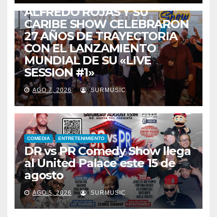
ALFREDO ROJAS Y SU
CARIBE SHOW CELEBRARON
27 AÑOS DE TRAYECTORIA
CON EL LANZAMIENTO
MUNDIAL DE SU «LIVE
SESSION #1»
AGO 7, 2026
SURMUSIC
COMEDIA
ENTRETENIMIENTO
DR vs PR Comedy Show llega
al United Palace este 15 de
agosto
AGO 5, 2026
SURMUSIC