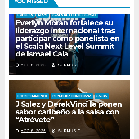
YOU MISSED
EMPRESA
MIAMI
SCALA NEXT LEVEL SUMMIT
Everlyn Morán fortalece su
liderazgo internacional tras
participar como panelista en
el Scala Next Level Summit
de Ismael Cala
AGO 8, 2026
SURMUSIC
ENTRETENIMIENTO
REPUBLICA DOMINICANA
SALSA
J Salez y DerekVinci le ponen
sabor caribeño a la salsa con
“Atrévete”
ENTRETENIMIENTO
GUARACHA ZULIANA
LIVE SESSION
AGO 8, 2026
SURMUSIC
TALENTO ZULIANO
ZULIA