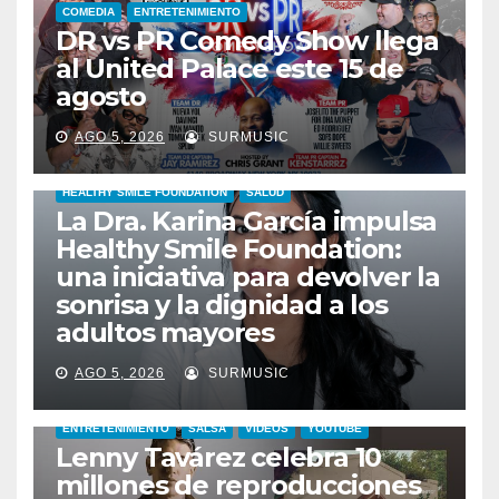
COMEDIA
ENTRETENIMIENTO
DR vs PR Comedy Show llega
al United Palace este 15 de
agosto
AGO 5, 2026
SURMUSIC
HEALTHY SMILE FOUNDATION
SALUD
La Dra. Karina García impulsa
Healthy Smile Foundation:
una iniciativa para devolver la
sonrisa y la dignidad a los
adultos mayores
AGO 5, 2026
SURMUSIC
ENTRETENIMIENTO
SALSA
VIDEOS
YOUTUBE
Lenny Tavárez celebra 10
millones de reproducciones