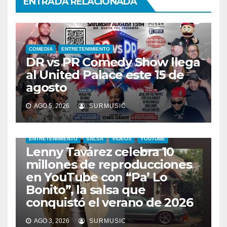
ENTRADA RELACIONADA
COMEDIA
ENTRETENIMIENTO
DR vs PR Comedy Show llega
al United Palace este 15 de
agosto
AGO 5, 2026
SURMUSIC
ENTRETENIMIENTO
SALSA
VIDEOS
YOUTUBE
Lenny Tavárez celebra 10
millones de reproducciones
en YouTube con “Pa’ Lo
Bonito”, la salsa que
conquistó el verano de 2026
CABIMAS
ENTRETENIMIENTO
TALENTO ZULIANO
AGO 3, 2026
SURMUSIC