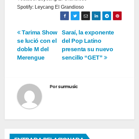
Spotify: Leycang El Grandioso
Navegación
Tarima Show
Saraí, la exponente
se lució con el
del Pop Latino
de
doble M del
presenta su nuevo
entradas
Merengue
sencillo “GET”
Por
surmusic