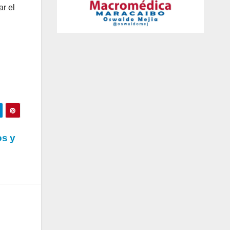
r el
os y