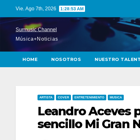
Saltar
Vie. Ago 7th, 2026
1:28:55 AM
al
contenido
Surmusic Channel
Música+Noticias
HOME
NOSOTROS
NUESTRO TALEN
ARTISTA
COVER
ENTRETENIMIENTO
MUSICA
Leandro Aceves p
sencillo Mi Gran 