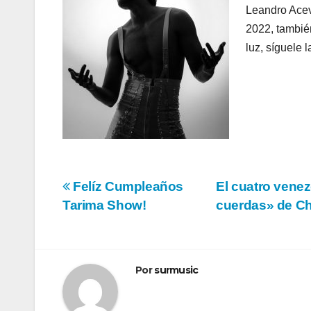
Leandro Acev
2022, tambié
luz, síguele l
Navegación
Felíz Cumpleaños
El cuatro vene
Tarima Show!
cuerdas» de Ch
de
entradas
Por
surmusic