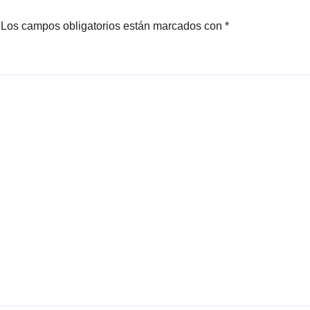
DE «ALFREDO
ROJAS Y SU CAR
Los campos obligatorios están marcados con
*
SHOW»