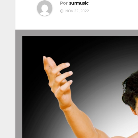
Por
surmusic
NOV 22, 2022