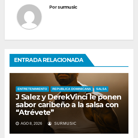
Por
surmusic
ENTRADA RELACIONADA
ENTRETENIMIENTO
REPUBLICA DOMINICANA
SALSA
J Salez y DerekVinci le ponen
sabor caribeño a la salsa con
“Atrévete”
AGO 8, 2026
SURMUSIC
ENTRETENIMIENTO
GUARACHA ZULIANA
LIVE SESSION
TALENTO ZULIANO
ZULIA