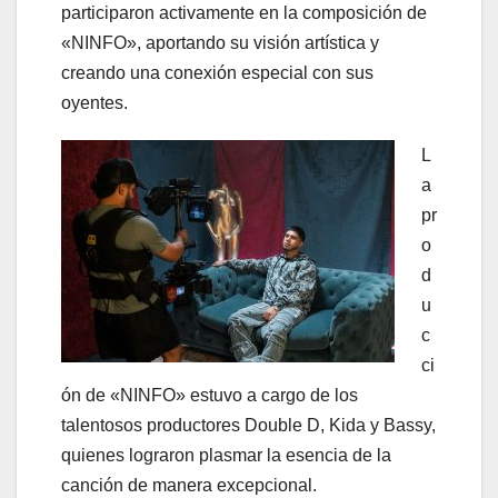
participaron activamente en la composición de
«NINFO», aportando su visión artística y
creando una conexión especial con sus
oyentes.
L
a
pr
o
d
u
c
ci
ón de «NINFO» estuvo a cargo de los
talentosos productores Double D, Kida y Bassy,
quienes lograron plasmar la esencia de la
canción de manera excepcional.