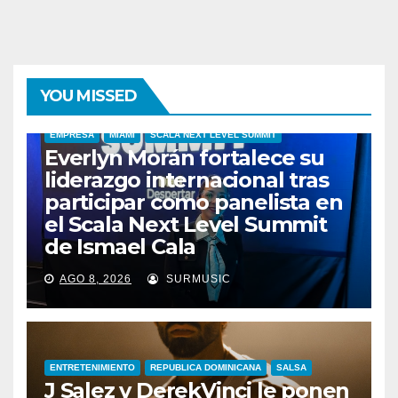
YOU MISSED
EMPRESA
MIAMI
SCALA NEXT LEVEL SUMMIT
Everlyn Morán fortalece su
liderazgo internacional tras
participar como panelista en
el Scala Next Level Summit
de Ismael Cala
AGO 8, 2026
SURMUSIC
ENTRETENIMIENTO
REPUBLICA DOMINICANA
SALSA
J Salez y DerekVinci le ponen