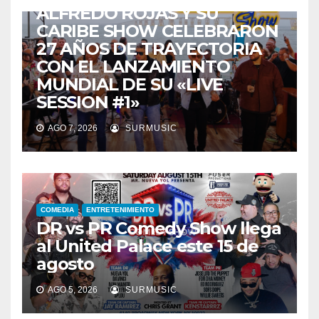
ALFREDO ROJAS Y SU
CARIBE SHOW CELEBRARON
27 AÑOS DE TRAYECTORIA
CON EL LANZAMIENTO
MUNDIAL DE SU «LIVE
SESSION #1»
AGO 7, 2026
SURMUSIC
COMEDIA
ENTRETENIMIENTO
DR vs PR Comedy Show llega
al United Palace este 15 de
agosto
AGO 5, 2026
SURMUSIC