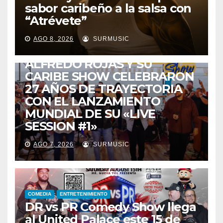
sabor caribeño a la salsa con
“Atrévete”
ENTRETENIMIENTO
GUARACHA ZULIANA
LIVE SESSION
AGO 8, 2026
SURMUSIC
TALENTO ZULIANO
ZULIA
ALFREDO ROJAS Y SU
CARIBE SHOW CELEBRARON
27 AÑOS DE TRAYECTORIA
CON EL LANZAMIENTO
MUNDIAL DE SU «LIVE
SESSION #1»
AGO 7, 2026
SURMUSIC
COMEDIA
ENTRETENIMIENTO
DR vs PR Comedy Show llega
al United Palace este 15 de