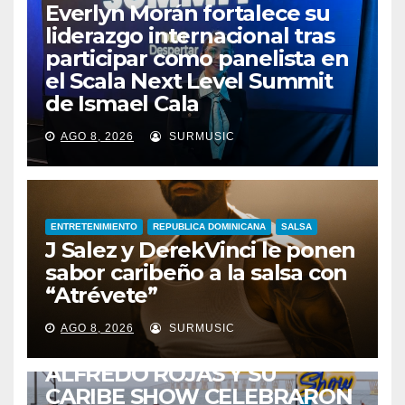
Everlyn Morán fortalece su
liderazgo internacional tras
participar como panelista en
el Scala Next Level Summit
de Ismael Cala
AGO 8, 2026
SURMUSIC
ENTRETENIMIENTO
REPUBLICA DOMINICANA
SALSA
J Salez y DerekVinci le ponen
sabor caribeño a la salsa con
“Atrévete”
ENTRETENIMIENTO
GUARACHA ZULIANA
LIVE SESSION
AGO 8, 2026
SURMUSIC
TALENTO ZULIANO
ZULIA
ALFREDO ROJAS Y SU
CARIBE SHOW CELEBRARON