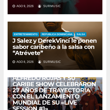
AGO 9, 2026
SURMUSIC
ENTRETENIMIENTO
REPUBLICA DOMINICANA
SALSA
J Salez y DerekVinci le ponen
sabor caribeño a la salsa con
“Atrévete”
AGO 8, 2026
SURMUSIC
ENTRETENIMIENTO
GUARACHA ZULIANA
LIVE SESSION
TALENTO ZULIANO
ZULIA
ALFREDO ROJAS Y SU
CARIBE SHOW CELEBRARON
27 AÑOS DE TRAYECTORIA
CON EL LANZAMIENTO
MUNDIAL DE SU «LIVE
SESSION #1»