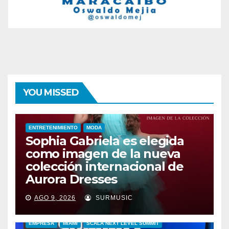
YOU MISSED
ENTRETENIMIENTO
MODA
Sophia Gabriela es elegida
como imagen de la nueva
colección internacional de
Aurora Dresses
AGO 9, 2026
SURMUSIC
EMPRESA
MIAMI
SCALA NEXT LEVEL SUMMIT