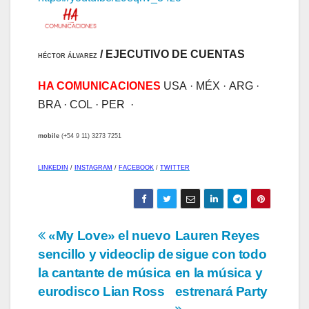
/ EJECUTIVO DE CUENTAS
HÉCTOR ÁLVAREZ
HA COMUNICACIONES
USA · MÉX · ARG
·
BRA · COL · PER ·
mobile
(+54 9 11) 3273 7251
LINKEDIN
/
INSTAGRAM
/
FACEBOO
K
/
TWITTER
Navegación
«My Love» el nuevo
Lauren Reyes
sencillo y videoclip de
sigue con todo
de
la cantante de música
en la música y
entradas
eurodisco Lian Ross
estrenará Party