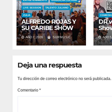
ENTRETENIMIENTO
GUARACHA ZULIANA
LIVE SESSION
TALENTO ZULIANO
ZULIA
COMEDIA
ALFREDO ROJAS Y
DR 
SU CARIBE SHOW
Show
CELEBRARON 27
Unit
AGO 7, 2026
SURMUSIC
AGO 5,
AÑOS DE
15 d
TRAYECTORIA CON
EL LANZAMIENTO
MUNDIAL DE SU
Deja una respuesta
«LIVE SESSION #1»
Tu dirección de correo electrónico no será publicada.
Comentario
*