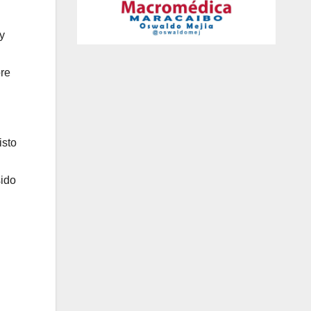
y
pre
isto
sido