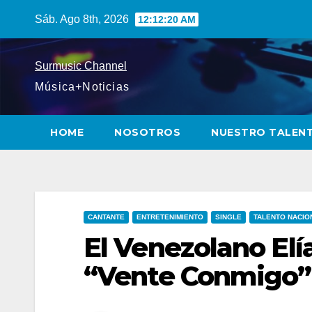
Saltar
Sáb. Ago 8th, 2026
12:12:21 AM
al
contenido
Surmusic Channel
Música+Noticias
HOME
NOSOTROS
NUESTRO TALEN
CANTANTE
ENTRETENIMIENTO
SINGLE
TALENTO NACIO
El Venezolano Elí
“Vente Conmigo”