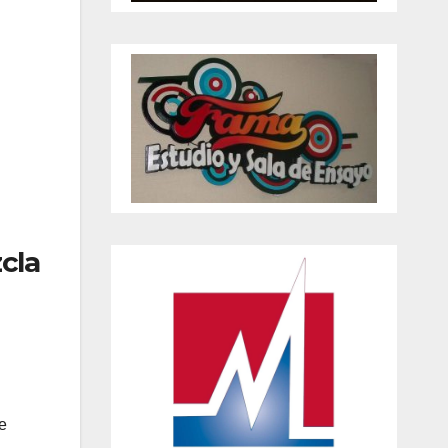
cla
e