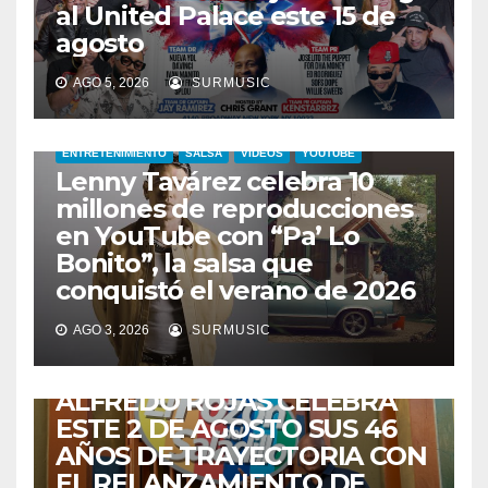
al United Palace este 15 de
agosto
AGO 5, 2026
SURMUSIC
ENTRETENIMIENTO
SALSA
VIDEOS
YOUTUBE
Lenny Tavárez celebra 10
millones de reproducciones
en YouTube con “Pa’ Lo
Bonito”, la salsa que
conquistó el verano de 2026
CABIMAS
ENTRETENIMIENTO
TALENTO ZULIANO
AGO 3, 2026
SURMUSIC
VENEZUELA
DE VUELTA A CASA:
ALFREDO ROJAS CELEBRA
ESTE 2 DE AGOSTO SUS 46
AÑOS DE TRAYECTORIA CON
EL RELANZAMIENTO DE