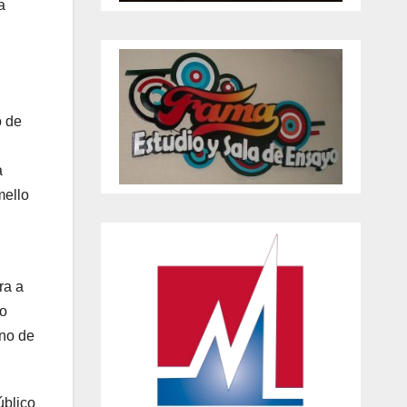
a
l
ó de
a
mello
ra a
no
uno de
úblico