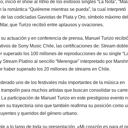
 inició el show al ritmo de los exitosos singles “La Nota”, “Mal
 la romántica “Quiéreme mientras se pueda”, la cual interpretó
 de las codiciadas Gaviotas de Plata y Oro, símbolo máximo de
 Mar, que Turizo recibió entre aplausos y ovaciones.
 su actuación y en conferencia de prensa, Manuel Turizo recibi
tivos de Sony Music Chile, las certificaciones de: Stream doble
 superado los 100 millones de reproducciones de su single “L
y Stream Platino al sencillo “Merengue” interpretado por Marsh
r haber superado los 20 millones de streams en Chile.
iderado uno de los festivales más importantes de la música en
l trampolín para muchos artistas que buscan consolidar su carre
. La participación de Manuel Turizo en este prestigioso evento 
 en su trayectoria sino que también reafirma su posición como 
fluyentes y queridos del género urbano.
le a lo largo de toda su presentación. «Mi corazón es para el p