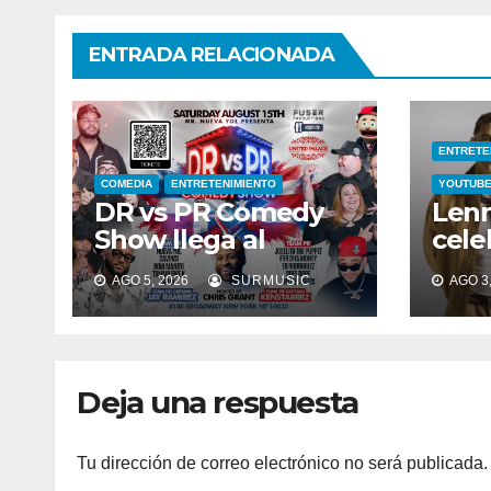
ENTRADA RELACIONADA
ENTRETE
COMEDIA
ENTRETENIMIENTO
YOUTUB
DR vs PR Comedy
Lenn
Show llega al
cele
United Palace este
de r
AGO 5, 2026
SURMUSIC
AGO 3,
15 de agosto
en 
“Pa’
sals
el v
Deja una respuesta
Tu dirección de correo electrónico no será publicada.