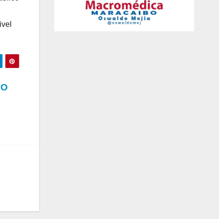
ivel
TO