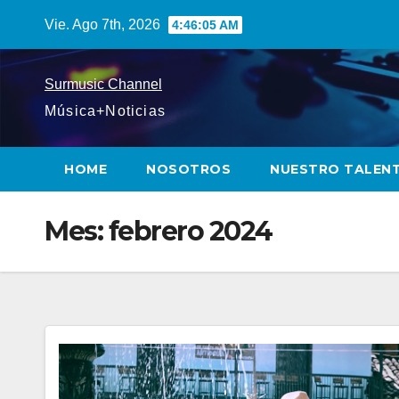
Saltar
Vie. Ago 7th, 2026
4:46:06 AM
al
contenido
Surmusic Channel
Música+Noticias
HOME
NOSOTROS
NUESTRO TALEN
Mes:
febrero 2024