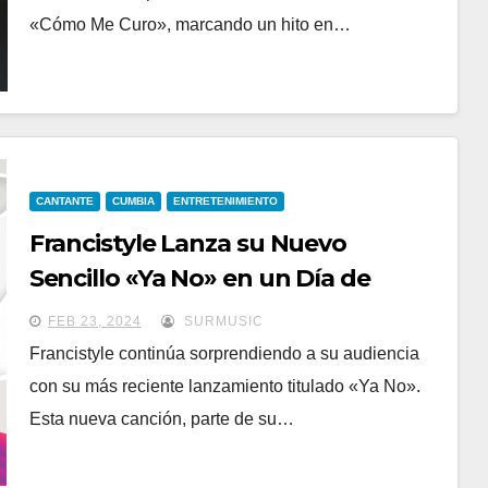
«Cómo Me Curo», marcando un hito en…
CANTANTE
CUMBIA
ENTRETENIMIENTO
Francistyle Lanza su Nuevo
Sencillo «Ya No» en un Día de
Libertad Emocional.
FEB 23, 2024
SURMUSIC
Francistyle continúa sorprendiendo a su audiencia
con su más reciente lanzamiento titulado «Ya No».
Esta nueva canción, parte de su…