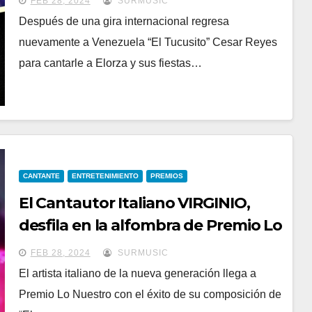
FEB 28, 2024
SURMUSIC
LAS FIESTAS DE ELORZA
Después de una gira internacional regresa
nuevamente a Venezuela “El Tucusito” Cesar Reyes
para cantarle a Elorza y sus fiestas…
CANTANTE
ENTRETENIMIENTO
PREMIOS
El Cantautor Italiano VIRGINIO,
desfila en la alfombra de Premio Lo
Nuestro anticipando una
FEB 28, 2024
SURMUSIC
importante gira en Miami y Ciudad
El artista italiano de la nueva generación llega a
de México
Premio Lo Nuestro con el éxito de su composición de