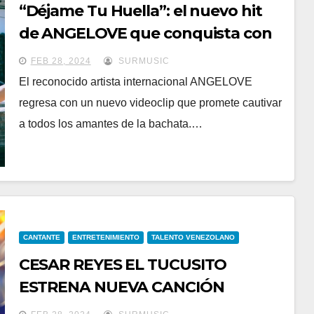
“Déjame Tu Huella”: el nuevo hit
de ANGELOVE que conquista con
su romántica bachata
FEB 28, 2024
SURMUSIC
El reconocido artista internacional ANGELOVE
regresa con un nuevo videoclip que promete cautivar
a todos los amantes de la bachata.…
CANTANTE
ENTRETENIMIENTO
TALENTO VENEZOLANO
CESAR REYES EL TUCUSITO
ESTRENA NUEVA CANCIÓN
“ELORZANEANDO” DEDICADA A