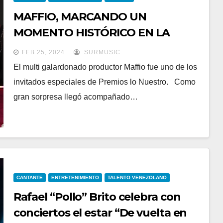
MAFFIO, MARCANDO UN
MOMENTO HISTÓRICO EN LA
ALFOMBRA DE PREMIOS LO
FEB 25, 2024
SURMUSIC
NUESTRO
El multi galardonado productor Maffio fue uno de los
invitados especiales de Premios lo Nuestro. Como
gran sorpresa llegó acompañado…
CANTANTE
ENTRETENIMIENTO
TALENTO VENEZOLANO
Rafael “Pollo” Brito celebra con
conciertos el estar “De vuelta en