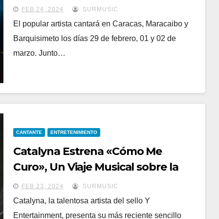
casa”
FEB 24, 2024
SURMUSIC
El popular artista cantará en Caracas, Maracaibo y
Barquisimeto los días 29 de febrero, 01 y 02 de
marzo. Junto…
CANTANTE
ENTRETENIMIENTO
Catalyna Estrena «Cómo Me
Curo», Un Viaje Musical sobre la
Recuperación Emocional
FEB 23, 2024
SURMUSIC
Catalyna, la talentosa artista del sello Y
Entertainment, presenta su más reciente sencillo