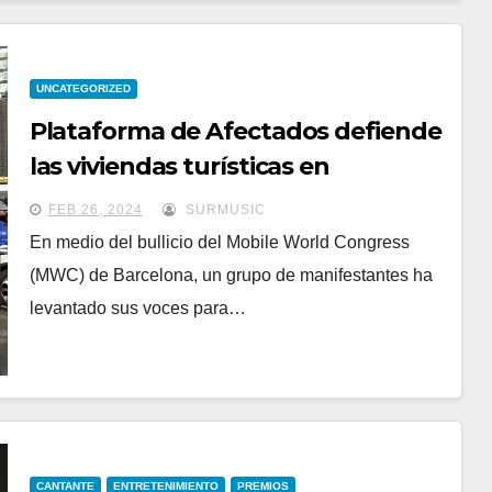
UNCATEGORIZED
Plataforma de Afectados defiende
las viviendas turísticas en
Barcelona
FEB 26, 2024
SURMUSIC
En medio del bullicio del Mobile World Congress
(MWC) de Barcelona, un grupo de manifestantes ha
levantado sus voces para…
CANTANTE
ENTRETENIMIENTO
PREMIOS