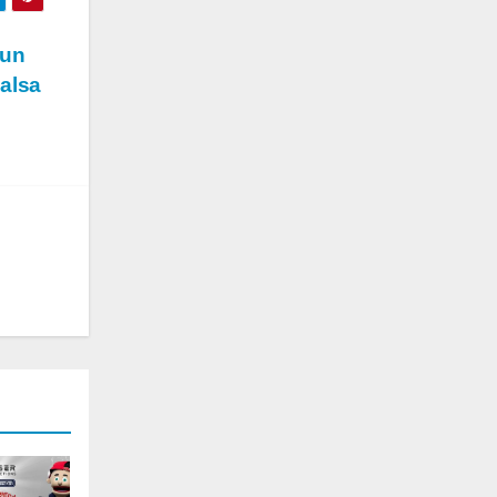
 un
Salsa