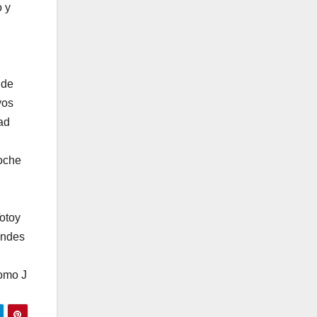
o y
 de
vos
ad
noche
otoy
andes
como J