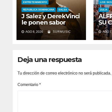
ENTRETENIMIENTO
LIVE SES
REPUBLICA DOMINICANA
SALSA
ZULIA
J Salez y DerekVinci
ALF
le ponen sabor
SU 
caribeño a la salsa
CEL
AGO 8, 2026
SURMUSIC
AGO 7,
con “Atrévete”
AÑO
TRA
EL 
MUN
Deja una respuesta
«LIV
Tu dirección de correo electrónico no será publicada.
Comentario
*