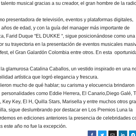
alento musical gracias a su creador, el gran hombre de la radi
o presentadora de televisión, eventos y plataformas digitales,
 años de edad, y con la guía del manager más importante de
ica, Farid Duque “EL DUKKE “, sigue posicionándose como una
or su trayectoria en la presentación de eventos musicales masi
fest, el Gran Galardón Colombia entre otros. En esta oportunid
 la glamurosa Catalina Caballos, un vestido inspirado en una 
ilidad artística que logró elegancia y frescura.
 dieron mucho de qué hablar; su carisma y elocuencia brindaron
n personalidades como Eddie Herrera, El Canario,Diego Galé, T
, Key Key, El H, Quilla Stars, Marisella y entre muchos otros gr
illa, sigue deslumbrando por destacar en Los Premios Luna la
ecordemos en ediciones anteriores la presencia de celebridades 
s este año no fue la excepción.