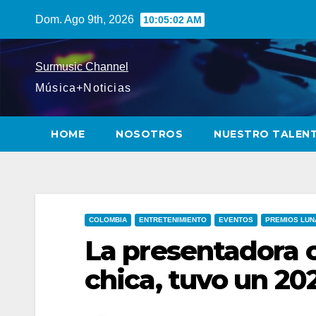
Saltar
Dom. Ago 9th, 2026
10:05:04 AM
al
contenido
Surmusic Channel
Música+Noticias
HOME
NOSOTROS
NUESTRO TALEN
COLOMBIA
ENTRETENIMIENTO
EVENTOS
PREMIOS LUN
La presentadora 
chica, tuvo un 202