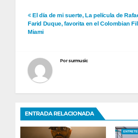
Navegación
El día de mi suerte, La película de Raf
Farid Duque, favorita en el Colombian Fi
de
Miami
entradas
Por
surmusic
ENTRADA RELACIONADA
ENTRETE