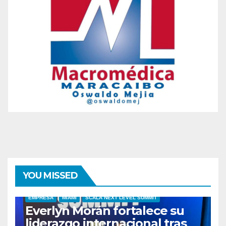
YOU MISSED
EMPRESA
MIAMI
SCALA NEXT LEVEL SUMMIT
Everlyn Morán fortalece su
liderazgo internacional tras