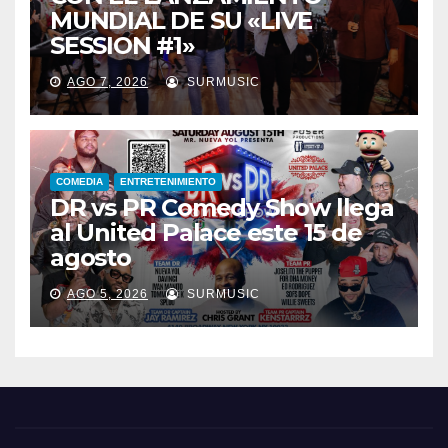
MUNDIAL DE SU «LIVE
SESSION #1»
AGO 7, 2026
SURMUSIC
COMEDIA
ENTRETENIMIENTO
DR vs PR Comedy Show llega
al United Palace este 15 de
agosto
AGO 5, 2026
SURMUSIC