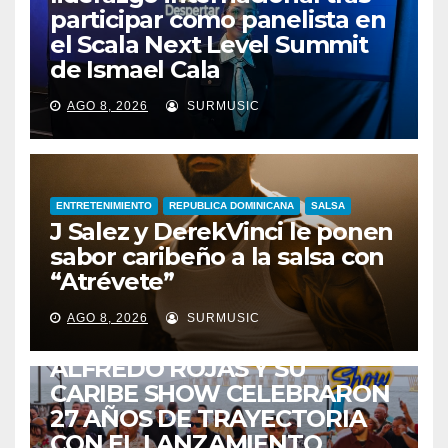
participar como panelista en
el Scala Next Level Summit
de Ismael Cala
AGO 8, 2026
SURMUSIC
ENTRETENIMIENTO
REPUBLICA DOMINICANA
SALSA
J Salez y DerekVinci le ponen
sabor caribeño a la salsa con
“Atrévete”
ENTRETENIMIENTO
GUARACHA ZULIANA
LIVE SESSION
AGO 8, 2026
SURMUSIC
TALENTO ZULIANO
ZULIA
ALFREDO ROJAS Y SU
CARIBE SHOW CELEBRARON
27 AÑOS DE TRAYECTORIA
CON EL LANZAMIENTO