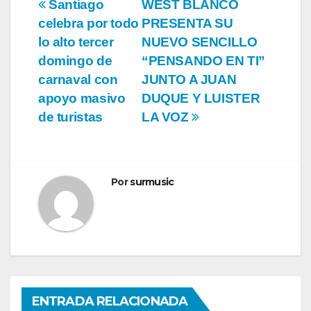
Navegación
Santiago
WEST BLANCO
celebra por todo
PRESENTA SU
de
lo alto tercer
NUEVO SENCILLO
entradas
domingo de
“PENSANDO EN TI”
carnaval con
JUNTO A JUAN
apoyo masivo
DUQUE Y LUISTER
de turistas
LA VOZ
Por
surmusic
ENTRADA RELACIONADA