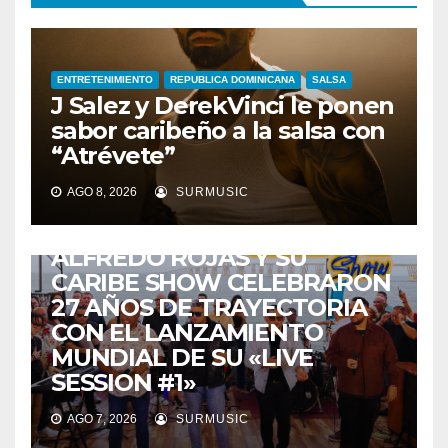
ENTRETENIMIENTO
REPUBLICA DOMINICANA
SALSA
J Salez y DerekVinci le ponen
sabor caribeño a la salsa con
“Atrévete”
AGO 8, 2026
SURMUSIC
ENTRETENIMIENTO
GUARACHA ZULIANA
LIVE SESSION
TALENTO ZULIANO
ZULIA
ALFREDO ROJAS Y SU
CARIBE SHOW CELEBRARON
27 AÑOS DE TRAYECTORIA
CON EL LANZAMIENTO
MUNDIAL DE SU «LIVE
SESSION #1»
AGO 7, 2026
SURMUSIC