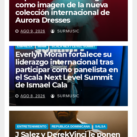
como imagen de la nueva
colección internacional de
Aurora Dresses
AGO 9, 2026
SURMUSIC
EMPRESA
MIAMI
SCALA NEXT LEVEL SUMMIT
Everlyn Morán fortalece su
liderazgo internacional tras
participar como panelista en
el Scala Next Level Summit
de Ismael Cala
AGO 8, 2026
SURMUSIC
ENTRETENIMIENTO
REPUBLICA DOMINICANA
SALSA
J Salez y DerekVinci le ponen