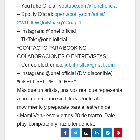
– YouTube Oficial:
youtube.com/@onelloficial
– Spotify Oficial:
open.spotify.com/artist/
2WHiJLWQrvMhJkqYCndpI1
– Instagram: @onellofficial
– TikTok: @onelloficial
*CONTACTO PARA BOOKING,
COLABORACIONES O ENTREVISTAS*
– Correo electrónico:
jdbfilmsllc@gmail.com
– Instagram: @onellofficial (DM disponible)
*ONELL «EL PELUCHE»*
Más que un artista, una voz real que representa
a una generación sin filtros. Únete al
movimiento y prepárate para el estreno de
«Mami Ven» este viernes 28 de marzo. Dale
play, compártelo y hazlo tendencia.