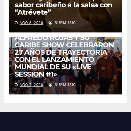
sabor caribeño a la salsa con
“Atrévete”
ENTRETENIMIENTO
GUARACHA ZULIANA
LIVE SESSION
AGO 8, 2026
SURMUSIC
TALENTO ZULIANO
ZULIA
ALFREDO ROJAS Y SU
CARIBE SHOW CELEBRARON
27 AÑOS DE TRAYECTORIA
CON EL LANZAMIENTO
MUNDIAL DE SU «LIVE
SESSION #1»
AGO 7, 2026
SURMUSIC