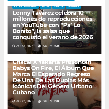
ENTRETENIMIENTO
SALSA
VIDEOS
YOUTUBE
Lenny Tavárez celebra 10
millones de reproducciones
en YouTube con “Pa’ Lo
Bonito”, la salsa que
conquistó el verano de 2026
AGO 3, 2026
SURMUSIC
ENTRETENIMIENTO
URBANO
Chacal X Yakarta Presentan
Babys On Fire, El Álbum Que
Marca El Esperado Regreso
De Una De Las Duplas Más
Icónicas Del Género Urbano
Cubano
CANTANTE
ENTRETENIMIENTO
FUSION
MERENGUE
AGO 2, 2026
SURMUSIC
TROPICAL
URBANO