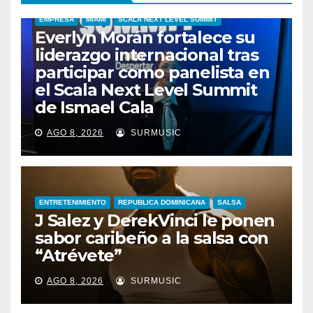
EMPRESA
MIAMI
SCALA NEXT LEVEL SUMMIT
Everlyn Morán fortalece su
liderazgo internacional tras
participar como panelista en
el Scala Next Level Summit
de Ismael Cala
AGO 8, 2026
SURMUSIC
ENTRETENIMIENTO
REPUBLICA DOMINICANA
SALSA
J Salez y DerekVinci le ponen
sabor caribeño a la salsa con
“Atrévete”
ENTRETENIMIENTO
GUARACHA ZULIANA
LIVE SESSION
AGO 8, 2026
SURMUSIC
TALENTO ZULIANO
ZULIA