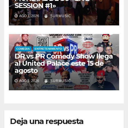
SESSION #1»
AGO 7, 2026
SURMUSIC
COMEDIA
ENTRETENIMIENTO
DR vs PR Comedy Show llega
al United Palace este 15 de
agosto
AGO 5, 2026
SURMUSIC
Deja una respuesta