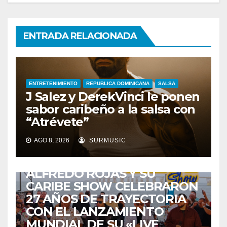
ENTRADA RELACIONADA
ENTRETENIMIENTO
REPUBLICA DOMINICANA
SALSA
J Salez y DerekVinci le ponen
sabor caribeño a la salsa con
“Atrévete”
AGO 8, 2026
SURMUSIC
ENTRETENIMIENTO
GUARACHA ZULIANA
LIVE SESSION
TALENTO ZULIANO
ZULIA
ALFREDO ROJAS Y SU
CARIBE SHOW CELEBRARON
27 AÑOS DE TRAYECTORIA
CON EL LANZAMIENTO
MUNDIAL DE SU «LIVE