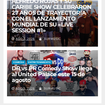
ALFREDO ROJAS Y SU
CARIBE SHOW CELEBRARON
27 AÑOS DE TRAYECTORIA
CON EL LANZAMIENTO
MUNDIAL DE SU «LIVE
SESSION #1»
AGO 7, 2026
SURMUSIC
COMEDIA
ENTRETENIMIENTO
DR vs PR Comedy Show llega
al United Palace este 15 de
agosto
AGO 5, 2026
SURMUSIC