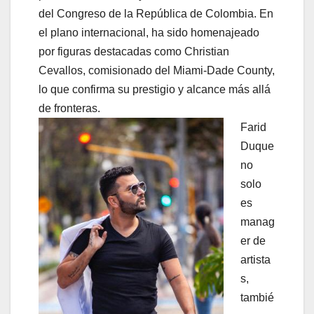
del Congreso de la República de Colombia. En
el plano internacional, ha sido homenajeado
por figuras destacadas como Christian
Cevallos, comisionado del Miami-Dade County,
lo que confirma su prestigio y alcance más allá
de fronteras.
Farid
Duque
no
solo
es
manag
er de
artista
s,
tambié