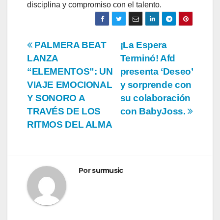
disciplina y compromiso con el talento.
Navegación
PALMERA BEAT
¡La Espera
LANZA
Terminó! Afd
de
“ELEMENTOS”: UN
presenta ‘Deseo’
entradas
VIAJE EMOCIONAL
y sorprende con
Y SONORO A
su colaboración
TRAVÉS DE LOS
con BabyJoss.
RITMOS DEL ALMA
Por
surmusic