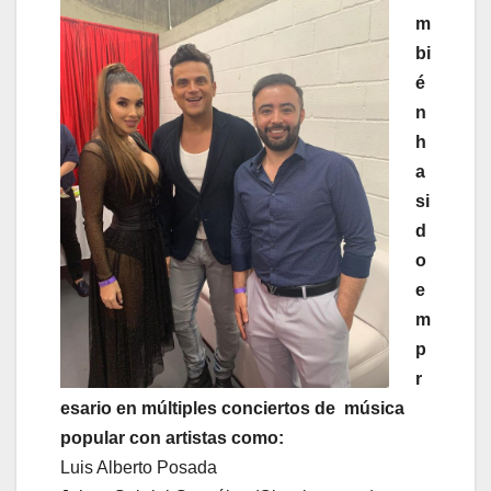
m
bi
é
n
h
a
si
d
o
e
m
p
r
esario en múltiples conciertos de música
popular con artistas como:
Luis Alberto Posada