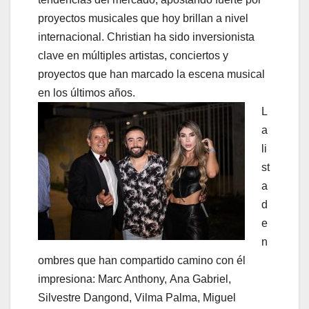
proyectos musicales que hoy brillan a nivel
internacional. Christian ha sido inversionista
clave en múltiples artistas, conciertos y
proyectos que han marcado la escena musical
en los últimos años.
L
a
li
st
a
d
e
n
ombres que han compartido camino con él
impresiona: Marc Anthony, Ana Gabriel,
Silvestre Dangond, Vilma Palma, Miguel