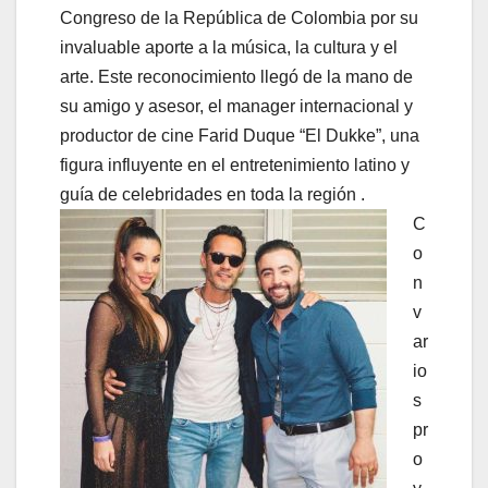
Congreso de la República de Colombia por su
invaluable aporte a la música, la cultura y el
arte. Este reconocimiento llegó de la mano de
su amigo y asesor, el manager internacional y
productor de cine Farid Duque “El Dukke”, una
figura influyente en el entretenimiento latino y
guía de celebridades en toda la región .
C
o
n
v
ar
io
s
pr
o