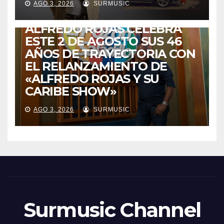
AGO 3, 2026
SURMUSIC
VENEZUELA
DE VUELTA A CASA:
ALFREDO ROJAS CELEBRA
ESTE 2 DE AGOSTO SUS 46
AÑOS DE TRAYECTORIA CON
EL RELANZAMIENTO DE
«ALFREDO ROJAS Y SU
CARIBE SHOW»
AGO 3, 2026
SURMUSIC
Surmusic Channel