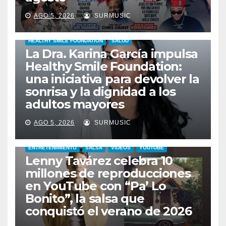
AGO 5, 2026
SURMUSIC
HEALTHY SMILE FOUNDATION
SALUD
La Dra. Karina García impulsa
Healthy Smile Foundation:
una iniciativa para devolver la
sonrisa y la dignidad a los
adultos mayores
AGO 5, 2026
SURMUSIC
ENTRETENIMIENTO
SALSA
VIDEOS
YOUTUBE
Lenny Tavárez celebra 10
millones de reproducciones
en YouTube con “Pa’ Lo
Bonito”, la salsa que
conquistó el verano de 2026
CABIMAS
ENTRETENIMIENTO
TALENTO ZULIANO