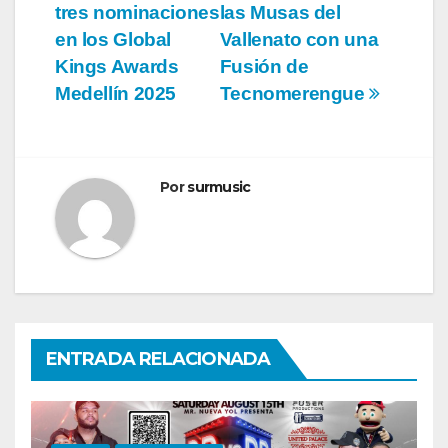
de
tres nominaciones
las Musas del
entradas
en los Global
Vallenato con una
Kings Awards
Fusión de
Medellín 2025
Tecnomerengue
Por
surmusic
ENTRADA RELACIONADA