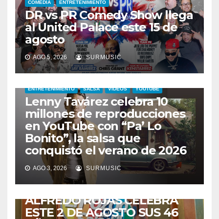
COMEDIA
ENTRETENIMIENTO
DR vs PR Comedy Show llega
al United Palace este 15 de
agosto
AGO 5, 2026
SURMUSIC
ENTRETENIMIENTO
SALSA
VIDEOS
YOUTUBE
Lenny Tavárez celebra 10
millones de reproducciones
en YouTube con “Pa’ Lo
Bonito”, la salsa que
conquistó el verano de 2026
CABIMAS
ENTRETENIMIENTO
TALENTO ZULIANO
AGO 3, 2026
SURMUSIC
VENEZUELA
DE VUELTA A CASA:
ALFREDO ROJAS CELEBRA
ESTE 2 DE AGOSTO SUS 46