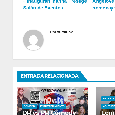
Navegación
Inauguran Ihanna Prestige
Angelove 
Salón de Eventos
homenaje 
de
entradas
Por
surmusic
ENTRADA RELACIONADA
ENTRETE
COMEDIA
ENTRETENIMIENTO
YOUTUB
DR vs PR Comedy
Lenn