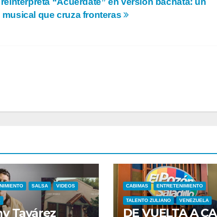
reinterpreta “Acuérdate” en versión bachata: un
musical que cruza fronteras
NIMIENTO
SALSA
VIDEOS
CABIMAS
ENTRETENIMIENTO
E
TALENTO ZULIANO
VENEZUELA
y Tavárez
DE VUELTA A CA