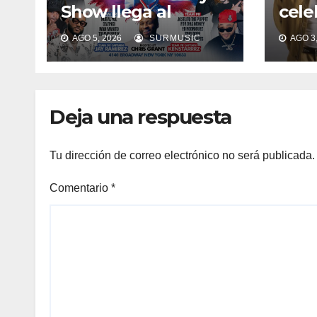
Show llega al
cele
United Palace este
de r
AGO 5, 2026
SURMUSIC
AGO 3,
15 de agosto
en 
“Pa’
sals
el v
Deja una respuesta
Tu dirección de correo electrónico no será publicada.
Comentario
*