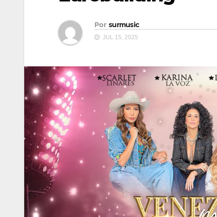
Por
surmusic
JUL 15, 2025