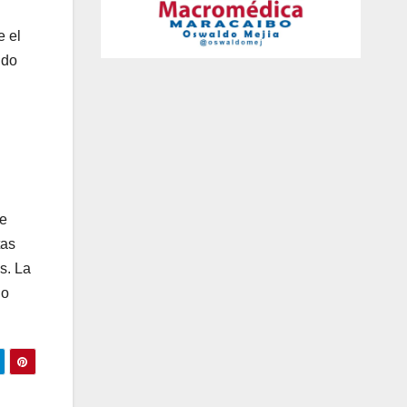
e el
ndo
de
tas
s. La
lo