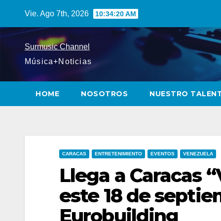
Saltar
Vie. Ago 7th, 2026
10:34:21 AM
al
contenido
Surmusic Channel
Música+Noticias
HOME
NOSOTROS
NUESTRO TALEN
CARACAS
ENTRETENIMIENTO
EVENTOS
VENEZUELA
Llega a Caracas 
este 18 de septie
Eurobuilding