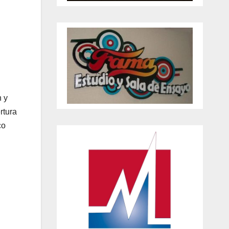
n y
rtura
co