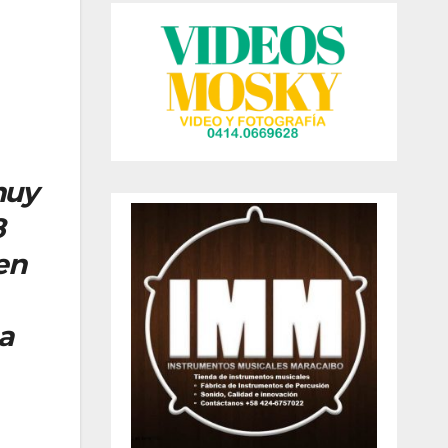
muy
8
en
a