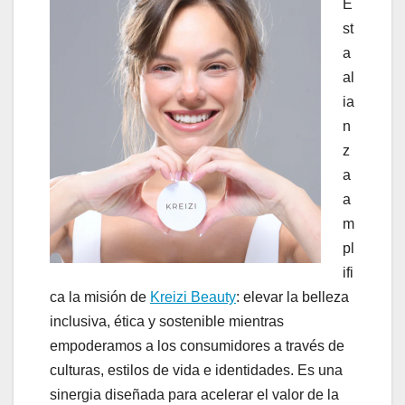
E
st
a
al
ia
n
z
a
a
m
pl
ifi
ca la misión de
Kreizi Beauty
: elevar la belleza
inclusiva, ética y sostenible mientras
empoderamos a los consumidores a través de
culturas, estilos de vida e identidades. Es una
sinergia diseñada para acelerar el valor de la