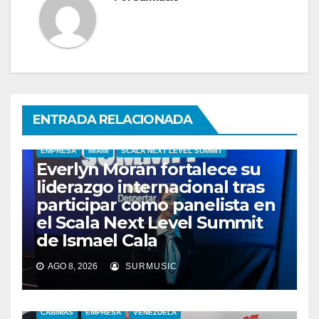
ENTRADA RELACIONADA
EMPRESA
MIAMI
SCALA NEXT LEVEL SUMMIT
Everlyn Morán fortalece su
liderazgo internacional tras
participar como panelista en
el Scala Next Level Summit
de Ismael Cala
AGO 8, 2026
SURMUSIC
CABIMAS
EMPRESA
VENEZUELA