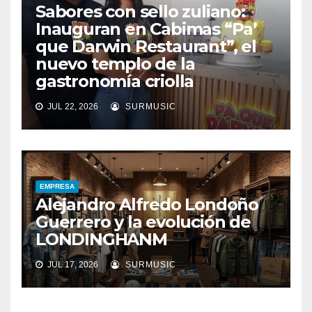
Sabores con sello zuliano:
Inauguran en Cabimas “Pa’
que Darwin Restaurant”, el
nuevo templo de la
gastronomía criolla
JUL 22, 2026
SURMUSIC
EMPRESA
Alejandro Alfredo Londoño
Guerrero y la evolución de
LONDINGHANM
JUL 17, 2026
SURMUSIC