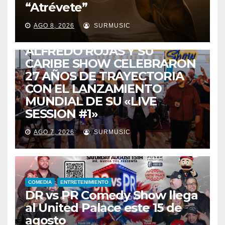
“Atrévete”
ENTRETENIMIENTO
GUARACHA ZULIANA
LIVE SESSION
AGO 8, 2026
SURMUSIC
TALENTO ZULIANO
ZULIA
ALFREDO ROJAS Y SU
CARIBE SHOW CELEBRARON
27 AÑOS DE TRAYECTORIA
CON EL LANZAMIENTO
MUNDIAL DE SU «LIVE
SESSION #1»
AGO 7, 2026
SURMUSIC
COMEDIA
ENTRETENIMIENTO
DR vs PR Comedy Show llega
al United Palace este 15 de
agosto