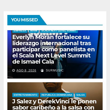
YOU MISSED
EMPRESA
MIAMI
SCALA NEXT LEVEL SUMMIT
Everlyn Morán fortalece su
liderazgo internacional tras
participar como panelista en
el Scala Next Level Summit
de Ismael Cala
AGO 8, 2026
SURMUSIC
ENTRETENIMIENTO
REPUBLICA DOMINICANA
SALSA
J Salez y DerekVinci le ponen
sabor caribeño a la salsa con