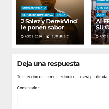
ENTRETE
ENTRETENIMIENTO
LIVE SES
REPUBLICA DOMINICANA
SALSA
ZULIA
J Salez y DerekVinci
ALF
le ponen sabor
SU 
caribeño a la salsa
CEL
AGO 8, 2026
SURMUSIC
AGO 7,
con “Atrévete”
AÑO
TRA
EL 
MUN
Deja una respuesta
«LIV
Tu dirección de correo electrónico no será publicada.
Comentario
*