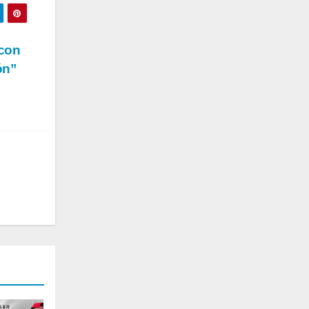
 con
ón”