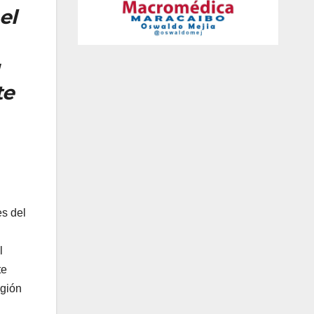
el
te
es del
l
te
egión