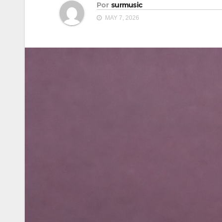
Por
surmusic
MAY 7, 2026