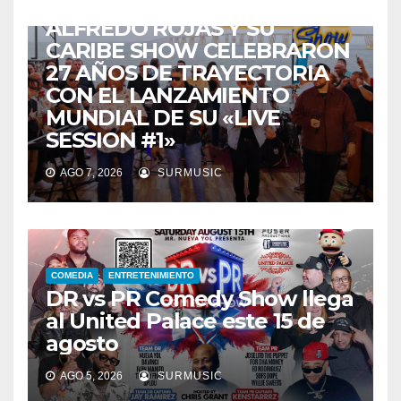
TALENTO ZULIANO
ZULIA
ALFREDO ROJAS Y SU
CARIBE SHOW CELEBRARON
27 AÑOS DE TRAYECTORIA
CON EL LANZAMIENTO
MUNDIAL DE SU «LIVE
SESSION #1»
AGO 7, 2026
SURMUSIC
COMEDIA
ENTRETENIMIENTO
DR vs PR Comedy Show llega
al United Palace este 15 de
agosto
AGO 5, 2026
SURMUSIC