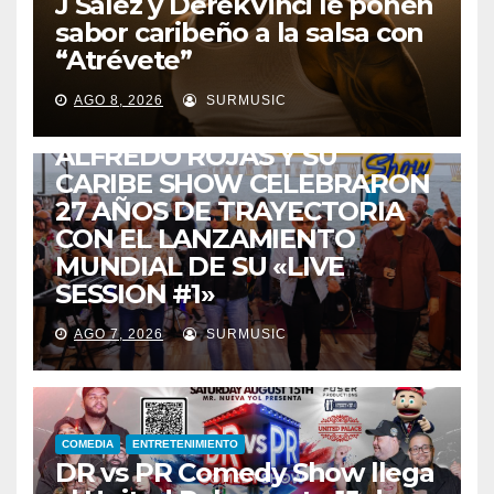
J Salez y DerekVinci le ponen
sabor caribeño a la salsa con
“Atrévete”
ENTRETENIMIENTO
GUARACHA ZULIANA
LIVE SESSION
AGO 8, 2026
SURMUSIC
TALENTO ZULIANO
ZULIA
ALFREDO ROJAS Y SU
CARIBE SHOW CELEBRARON
27 AÑOS DE TRAYECTORIA
CON EL LANZAMIENTO
MUNDIAL DE SU «LIVE
SESSION #1»
AGO 7, 2026
SURMUSIC
COMEDIA
ENTRETENIMIENTO
DR vs PR Comedy Show llega