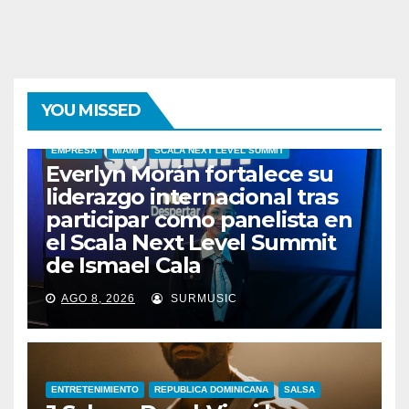
YOU MISSED
EMPRESA
MIAMI
SCALA NEXT LEVEL SUMMIT
Everlyn Morán fortalece su
liderazgo internacional tras
participar como panelista en
el Scala Next Level Summit
de Ismael Cala
AGO 8, 2026
SURMUSIC
ENTRETENIMIENTO
REPUBLICA DOMINICANA
SALSA