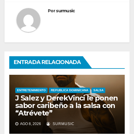
Por
surmusic
ENTRADA RELACIONADA
ENTRETENIMIENTO
REPUBLICA DOMINICANA
SALSA
J Salez y DerekVinci le ponen
sabor caribeño a la salsa con
“Atrévete”
AGO 8, 2026
SURMUSIC
ENTRETENIMIENTO
GUARACHA ZULIANA
LIVE SESSION