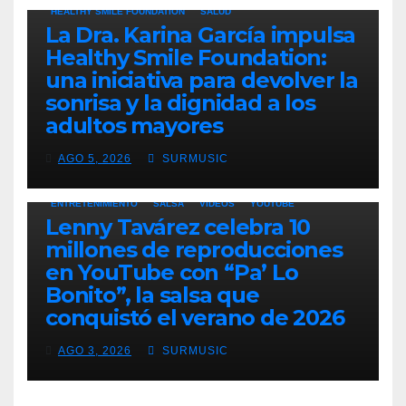
HEALTHY SMILE FOUNDATION
SALUD
La Dra. Karina García impulsa
Healthy Smile Foundation:
una iniciativa para devolver la
sonrisa y la dignidad a los
adultos mayores
AGO 5, 2026
SURMUSIC
ENTRETENIMIENTO
SALSA
VIDEOS
YOUTUBE
Lenny Tavárez celebra 10
millones de reproducciones
en YouTube con “Pa’ Lo
Bonito”, la salsa que
conquistó el verano de 2026
AGO 3, 2026
SURMUSIC