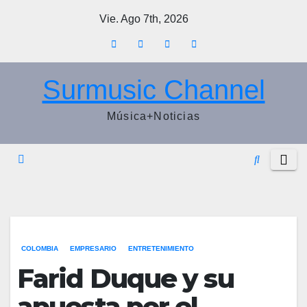
Saltar
Vie. Ago 7th, 2026
al
contenido
Surmusic Channel
Música+Noticias
COLOMBIA
EMPRESARIO
ENTRETENIMIENTO
Farid Duque y su
apuesta por el