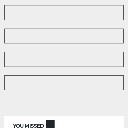
ENTRETENIMIENTO
GUARACHA ZULIANA
LIVE SESSION
YOU MISSED