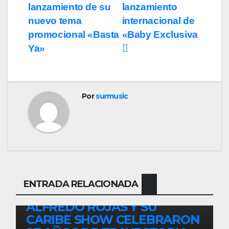
entradas
lanzamiento de su
lanzamiento
nuevo tema
internacional de
promocional «Basta
«Baby Exclusiva
Ya»
Por
surmusic
ENTRETENIMIENTO
GUARACHA ZULIANA
LIVE SESSION
ENTRADA RELACIONADA
TALENTO ZULIANO
ZULIA
ALFREDO ROJAS Y SU
CARIBE SHOW CELEBRARON