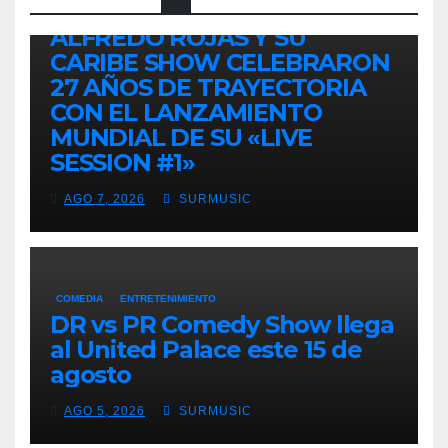
TALENTO ZULIANO
ZULIA
ALFREDO ROJAS Y SU
CARIBE SHOW CELEBRARON
27 AÑOS DE TRAYECTORIA
CON EL LANZAMIENTO
MUNDIAL DE SU «LIVE
SESSION #1»
AGO 7, 2026
SURMUSIC
COMEDIA
ENTRETENIMIENTO
DR vs PR Comedy Show llega
al United Palace este 15 de
agosto
AGO 5, 2026
SURMUSIC