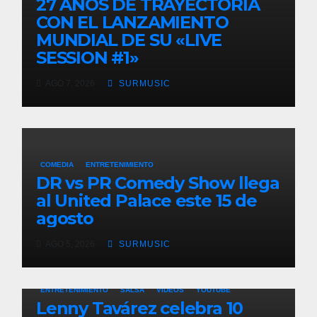
27 AÑOS DE TRAYECTORIA
CON EL LANZAMIENTO
MUNDIAL DE SU «LIVE
SESSION #1»
AGO 7, 2026
SURMUSIC
COMEDIA
ENTRETENIMIENTO
DR vs PR Comedy Show llega
al United Palace este 15 de
agosto
AGO 5, 2026
SURMUSIC
ENTRETENIMIENTO
SALSA
VIDEOS
YOUTUBE
Lenny Tavárez celebra 10