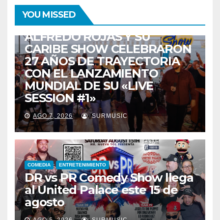
ENTRETENIMIENTO
GUARACHA ZULIANA
LIVE SESSION
YOU MISSED
TALENTO ZULIANO
ZULIA
ALFREDO ROJAS Y SU
CARIBE SHOW CELEBRARON
27 AÑOS DE TRAYECTORIA
CON EL LANZAMIENTO
MUNDIAL DE SU «LIVE
SESSION #1»
AGO 7, 2026
SURMUSIC
COMEDIA
ENTRETENIMIENTO
DR vs PR Comedy Show llega
al United Palace este 15 de
agosto