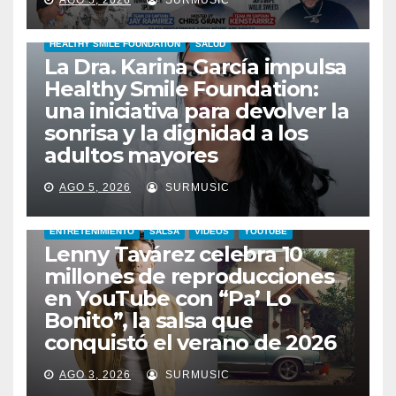
AGO 5, 2026
SURMUSIC
HEALTHY SMILE FOUNDATION
SALUD
La Dra. Karina García impulsa
Healthy Smile Foundation:
una iniciativa para devolver la
sonrisa y la dignidad a los
adultos mayores
AGO 5, 2026
SURMUSIC
ENTRETENIMIENTO
SALSA
VIDEOS
YOUTUBE
Lenny Tavárez celebra 10
millones de reproducciones
en YouTube con “Pa’ Lo
Bonito”, la salsa que
conquistó el verano de 2026
AGO 3, 2026
SURMUSIC