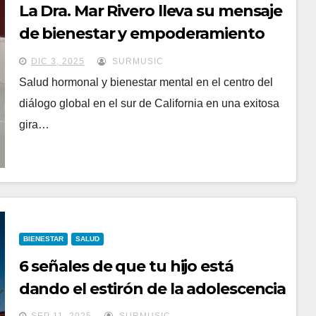
La Dra. Mar Rivero lleva su mensaje
de bienestar y empoderamiento
femenino hasta Hollywood,
DIC 3, 2025
SURMUSIC
California.
Salud hormonal y bienestar mental en el centro del
diálogo global en el sur de California en una exitosa
gira…
BIENESTAR
SALUD
6 señales de que tu hijo está
dando el estirón de la adolescencia