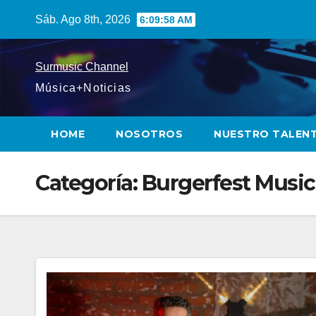
Saltar
Sáb. Ago 8th, 2026
6:09:59 AM
al
contenido
Surmusic Channel
Música+Noticias
HOME
NOSOTROS
NUESTRO TALEN
Categoría:
Burgerfest Music