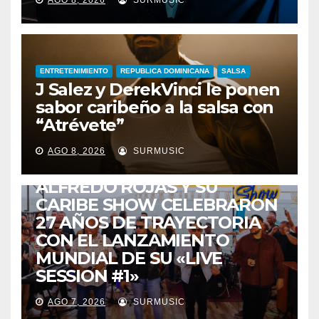
AGO 8, 2026
SURMUSIC
ENTRETENIMIENTO
REPUBLICA DOMINICANA
SALSA
J Salez y DerekVinci le ponen
sabor caribeño a la salsa con
“Atrévete”
ENTRETENIMIENTO
GUARACHA ZULIANA
LIVE SESSION
AGO 8, 2026
SURMUSIC
TALENTO ZULIANO
ZULIA
ALFREDO ROJAS Y SU
CARIBE SHOW CELEBRARON
27 AÑOS DE TRAYECTORIA
CON EL LANZAMIENTO
MUNDIAL DE SU «LIVE
SESSION #1»
AGO 7, 2026
SURMUSIC