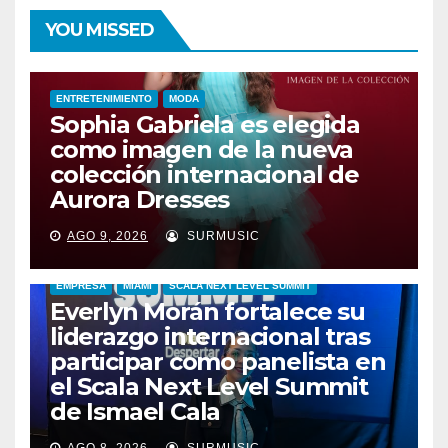
YOU MISSED
ENTRETENIMIENTO
MODA
Sophia Gabriela es elegida
como imagen de la nueva
colección internacional de
Aurora Dresses
AGO 9, 2026
SURMUSIC
EMPRESA
MIAMI
SCALA NEXT LEVEL SUMMIT
Everlyn Morán fortalece su
liderazgo internacional tras
participar como panelista en
el Scala Next Level Summit
de Ismael Cala