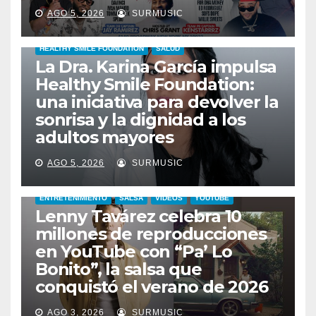
AGO 5, 2026
SURMUSIC
HEALTHY SMILE FOUNDATION
SALUD
La Dra. Karina García impulsa
Healthy Smile Foundation:
una iniciativa para devolver la
sonrisa y la dignidad a los
adultos mayores
AGO 5, 2026
SURMUSIC
ENTRETENIMIENTO
SALSA
VIDEOS
YOUTUBE
Lenny Tavárez celebra 10
millones de reproducciones
en YouTube con “Pa’ Lo
Bonito”, la salsa que
conquistó el verano de 2026
CABIMAS
ENTRETENIMIENTO
TALENTO ZULIANO
AGO 3, 2026
SURMUSIC
VENEZUELA