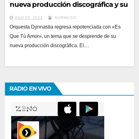
nueva producción discográfica y su
promocional «Es que Tú Amor»
AGO 25, 2023
SURMUSIC
Orquesta Dynnastia regresa repotenciada con «Es
Que Tú Amor», un tema que se desprende de su
nueva producción discográfica. El…
RADIO EN VIVO