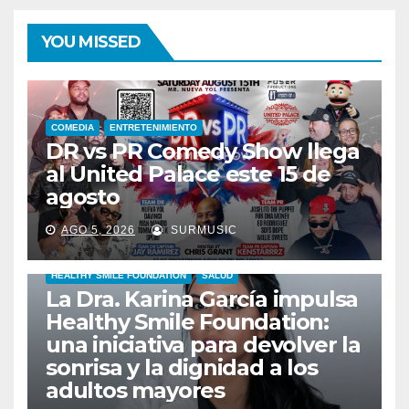
YOU MISSED
COMEDIA
ENTRETENIMIENTO
DR vs PR Comedy Show llega
al United Palace este 15 de
agosto
AGO 5, 2026
SURMUSIC
HEALTHY SMILE FOUNDATION
SALUD
La Dra. Karina García impulsa
Healthy Smile Foundation:
una iniciativa para devolver la
sonrisa y la dignidad a los
adultos mayores