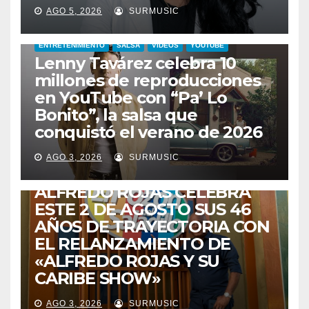
AGO 5, 2026
SURMUSIC
ENTRETENIMIENTO
SALSA
VIDEOS
YOUTUBE
Lenny Tavárez celebra 10
millones de reproducciones
en YouTube con “Pa’ Lo
Bonito”, la salsa que
conquistó el verano de 2026
CABIMAS
ENTRETENIMIENTO
TALENTO ZULIANO
AGO 3, 2026
SURMUSIC
VENEZUELA
DE VUELTA A CASA:
ALFREDO ROJAS CELEBRA
ESTE 2 DE AGOSTO SUS 46
AÑOS DE TRAYECTORIA CON
EL RELANZAMIENTO DE
«ALFREDO ROJAS Y SU
CARIBE SHOW»
AGO 3, 2026
SURMUSIC