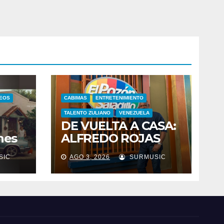
DEOS
CABIMAS
ENTRETENIMIENTO
TALENTO ZULIANO
VENEZUELA
DE VUELTA A CASA:
nes
ALFREDO ROJAS
nes
CELEBRA ESTE 2 DE
SIC
AGO 3, 2026
SURMUSIC
n
AGOSTO SUS 46
la
AÑOS DE
istó
TRAYECTORIA CON
26
EL
RELANZAMIENTO