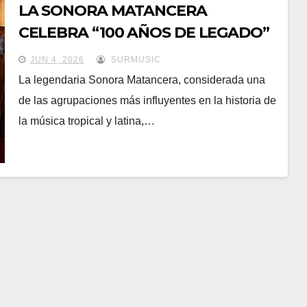
LA SONORA MATANCERA
CELEBRA “100 AÑOS DE LEGADO”
CON UN NUEVO ÁLBUM
JUN 4, 2026
SURMUSIC
HISTÓRICO
La legendaria Sonora Matancera, considerada una
de las agrupaciones más influyentes en la historia de
la música tropical y latina,…