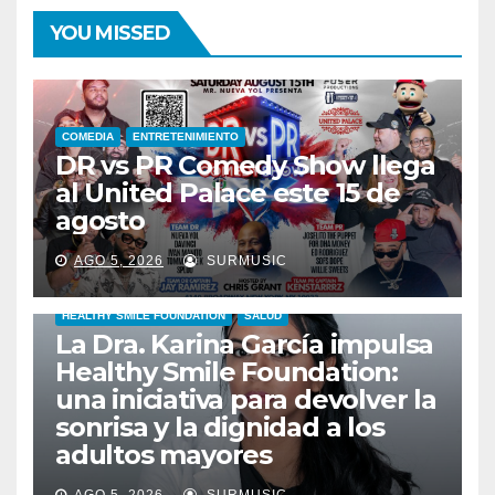
YOU MISSED
COMEDIA
ENTRETENIMIENTO
DR vs PR Comedy Show llega
al United Palace este 15 de
agosto
AGO 5, 2026
SURMUSIC
HEALTHY SMILE FOUNDATION
SALUD
La Dra. Karina García impulsa
Healthy Smile Foundation:
una iniciativa para devolver la
sonrisa y la dignidad a los
adultos mayores