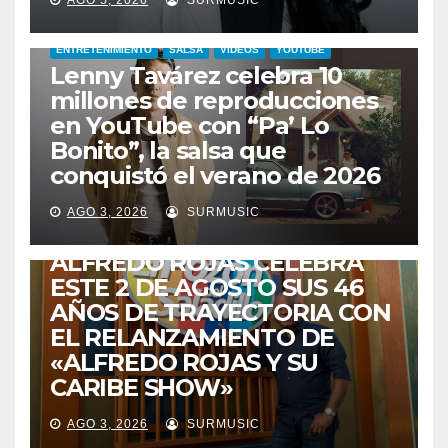
AGO 5, 2026
SURMUSIC
ENTRETENIMIENTO
SALSA
VIDEOS
YOUTUBE
Lenny Tavárez celebra 10
millones de reproducciones
en YouTube con “Pa’ Lo
Bonito”, la salsa que
conquistó el verano de 2026
CABIMAS
ENTRETENIMIENTO
TALENTO ZULIANO
AGO 3, 2026
SURMUSIC
VENEZUELA
DE VUELTA A CASA:
ALFREDO ROJAS CELEBRA
ESTE 2 DE AGOSTO SUS 46
AÑOS DE TRAYECTORIA CON
EL RELANZAMIENTO DE
«ALFREDO ROJAS Y SU
CARIBE SHOW»
AGO 3, 2026
SURMUSIC