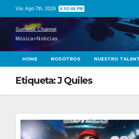
Saltar
Vie. Ago 7th, 2026
6:53:49 PM
al
contenido
Surmusic Channel
Música+Noticias
HOME
NOSOTROS
NUESTRO TALEN
Etiqueta:
J Quiles