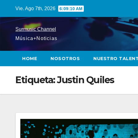
Saltar
Vie. Ago 7th, 2026
6:09:11 AM
al
contenido
Surmusic Channel
Música+Noticias
HOME
NOSOTROS
NUESTRO TALEN
Etiqueta:
Justin Quiles