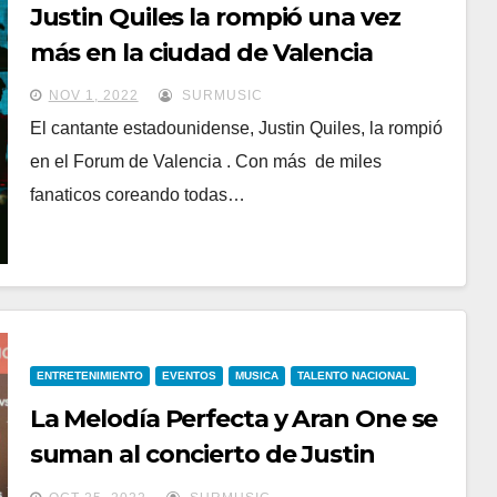
Justin Quiles la rompió una vez
más en la ciudad de Valencia
NOV 1, 2022
SURMUSIC
El cantante estadounidense, Justin Quiles, la rompió
en el Forum de Valencia . Con más de miles
fanaticos coreando todas…
ENTRETENIMIENTO
EVENTOS
MUSICA
TALENTO NACIONAL
La Melodía Perfecta y Aran One se
suman al concierto de Justin
Quiles, este 28 de Octubre.