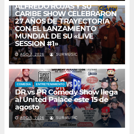
ALFREDO ROJAS Y SU
CARIBE SHOW CELEBRARON
27 AÑOS DE TRAYECTORIA
CON EL LANZAMIENTO
MUNDIAL DE SU «LIVE
SESSION #1»
AGO 7, 2026
SURMUSIC
COMEDIA
ENTRETENIMIENTO
DR vs PR Comedy Show llega
al United Palace este 15 de
agosto
AGO 5, 2026
SURMUSIC