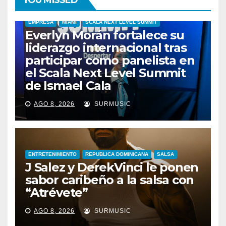
YOU MISSED
EMPRESA
MIAMI
SCALA NEXT LEVEL SUMMIT
Everlyn Morán fortalece su
liderazgo internacional tras
participar como panelista en
el Scala Next Level Summit
de Ismael Cala
AGO 8, 2026
SURMUSIC
ENTRETENIMIENTO
REPUBLICA DOMINICANA
SALSA
J Salez y DerekVinci le ponen
sabor caribeño a la salsa con
“Atrévete”
ENTRETENIMIENTO
GUARACHA ZULIANA
LIVE SESSION
AGO 8, 2026
SURMUSIC
TALENTO ZULIANO
ZULIA