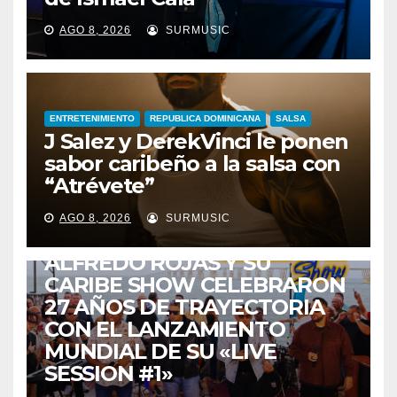
AGO 8, 2026
SURMUSIC
ENTRETENIMIENTO
REPUBLICA DOMINICANA
SALSA
J Salez y DerekVinci le ponen
sabor caribeño a la salsa con
“Atrévete”
ENTRETENIMIENTO
GUARACHA ZULIANA
LIVE SESSION
AGO 8, 2026
SURMUSIC
TALENTO ZULIANO
ZULIA
ALFREDO ROJAS Y SU
CARIBE SHOW CELEBRARON
27 AÑOS DE TRAYECTORIA
CON EL LANZAMIENTO
MUNDIAL DE SU «LIVE
SESSION #1»