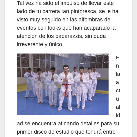
Tal vez ha sido el impulso de llevar este
lado de tu carrera tan pintoresca, se le ha
visto muy seguido en las alfombras de
eventos con looks que han acaparado la
atención de los paparazzis, sin duda
irreverente y único.
E
n
la
a
ct
u
al
id
ad se encuentra afinando detalles para su
primer disco de estudio que tendrá entre