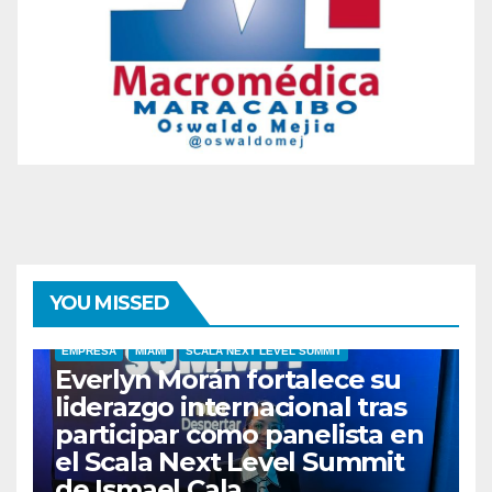
YOU MISSED
EMPRESA
MIAMI
SCALA NEXT LEVEL SUMMIT
Everlyn Morán fortalece su
liderazgo internacional tras
participar como panelista en
el Scala Next Level Summit
de Ismael Cala