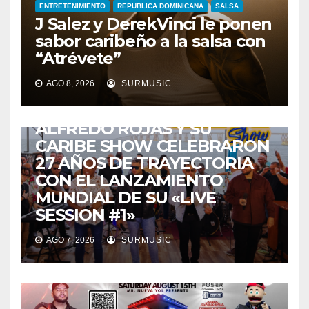
ENTRETENIMIENTO
REPUBLICA DOMINICANA
SALSA
J Salez y DerekVinci le ponen
sabor caribeño a la salsa con
“Atrévete”
AGO 8, 2026
SURMUSIC
ENTRETENIMIENTO
GUARACHA ZULIANA
LIVE SESSION
TALENTO ZULIANO
ZULIA
ALFREDO ROJAS Y SU
CARIBE SHOW CELEBRARON
27 AÑOS DE TRAYECTORIA
CON EL LANZAMIENTO
MUNDIAL DE SU «LIVE
SESSION #1»
AGO 7, 2026
SURMUSIC