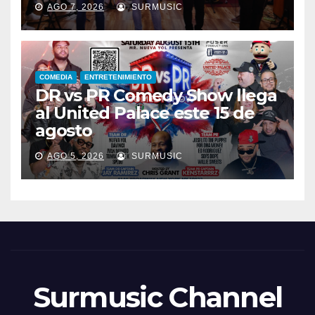
AGO 7, 2026
SURMUSIC
COMEDIA
ENTRETENIMIENTO
DR vs PR Comedy Show llega
al United Palace este 15 de
agosto
AGO 5, 2026
SURMUSIC
Surmusic Channel