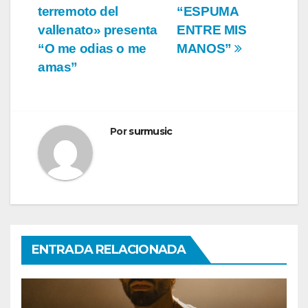
de
terremoto del
“ESPUMA
entradas
vallenato» presenta
ENTRE MIS
“O me odias o me
MANOS”
amas”
Por
surmusic
ENTRADA RELACIONADA