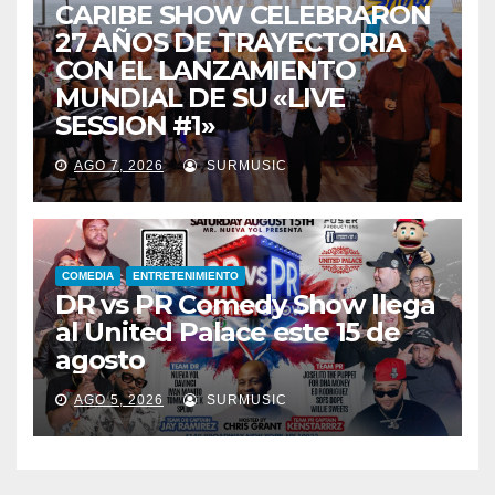
CARIBE SHOW CELEBRARON
27 AÑOS DE TRAYECTORIA
CON EL LANZAMIENTO
MUNDIAL DE SU «LIVE
SESSION #1»
AGO 7, 2026
SURMUSIC
COMEDIA
ENTRETENIMIENTO
DR vs PR Comedy Show llega
al United Palace este 15 de
agosto
AGO 5, 2026
SURMUSIC