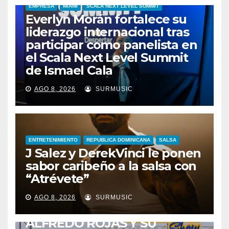
EMPRESA
MIAMI
SCALA NEXT LEVEL SUMMIT
Everlyn Morán fortalece su
liderazgo internacional tras
participar como panelista en
el Scala Next Level Summit
de Ismael Cala
AGO 8, 2026
SURMUSIC
ENTRETENIMIENTO
REPUBLICA DOMINICANA
SALSA
J Salez y DerekVinci le ponen
sabor caribeño a la salsa con
“Atrévete”
ENTRETENIMIENTO
GUARACHA ZULIANA
LIVE SESSION
AGO 8, 2026
SURMUSIC
TALENTO ZULIANO
ZULIA
ALFREDO ROJAS Y SU