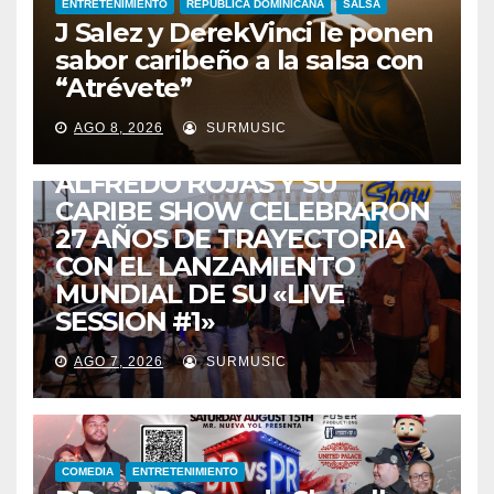
ENTRETENIMIENTO
REPUBLICA DOMINICANA
SALSA
J Salez y DerekVinci le ponen
sabor caribeño a la salsa con
“Atrévete”
ENTRETENIMIENTO
GUARACHA ZULIANA
LIVE SESSION
AGO 8, 2026
SURMUSIC
TALENTO ZULIANO
ZULIA
ALFREDO ROJAS Y SU
CARIBE SHOW CELEBRARON
27 AÑOS DE TRAYECTORIA
CON EL LANZAMIENTO
MUNDIAL DE SU «LIVE
SESSION #1»
AGO 7, 2026
SURMUSIC
COMEDIA
ENTRETENIMIENTO