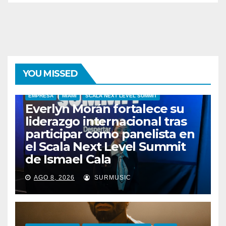
YOU MISSED
EMPRESA
MIAMI
SCALA NEXT LEVEL SUMMIT
Everlyn Morán fortalece su
liderazgo internacional tras
participar como panelista en
el Scala Next Level Summit
de Ismael Cala
AGO 8, 2026
SURMUSIC