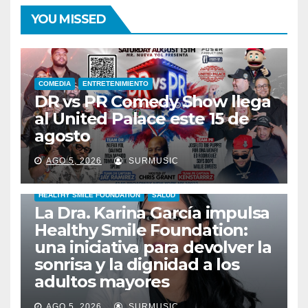
YOU MISSED
COMEDIA
ENTRETENIMIENTO
DR vs PR Comedy Show llega
al United Palace este 15 de
agosto
AGO 5, 2026
SURMUSIC
HEALTHY SMILE FOUNDATION
SALUD
La Dra. Karina García impulsa
Healthy Smile Foundation:
una iniciativa para devolver la
sonrisa y la dignidad a los
adultos mayores
AGO 5, 2026
SURMUSIC