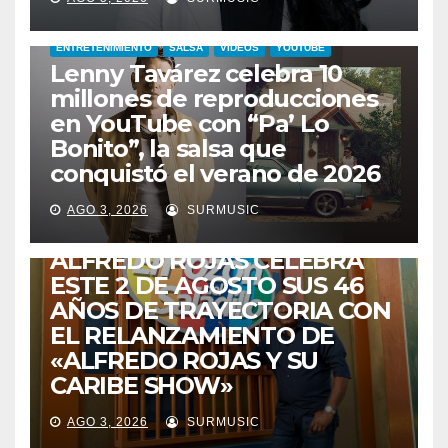
ENTRETENIMIENTO
SALSA
VIDEOS
YOUTUBE
Lenny Tavárez celebra 10
millones de reproducciones
en YouTube con “Pa’ Lo
Bonito”, la salsa que
conquistó el verano de 2026
CABIMAS
ENTRETENIMIENTO
TALENTO ZULIANO
AGO 3, 2026
SURMUSIC
VENEZUELA
DE VUELTA A CASA:
ALFREDO ROJAS CELEBRA
ESTE 2 DE AGOSTO SUS 46
AÑOS DE TRAYECTORIA CON
EL RELANZAMIENTO DE
«ALFREDO ROJAS Y SU
CARIBE SHOW»
AGO 3, 2026
SURMUSIC