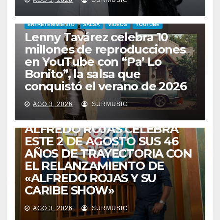
AGO 5, 2026
SURMUSIC
ENTRETENIMIENTO
SALSA
VIDEOS
YOUTUBE
Lenny Tavárez celebra 10
millones de reproducciones
en YouTube con “Pa’ Lo
Bonito”, la salsa que
conquistó el verano de 2026
CABIMAS
ENTRETENIMIENTO
TALENTO ZULIANO
AGO 3, 2026
SURMUSIC
VENEZUELA
DE VUELTA A CASA:
ALFREDO ROJAS CELEBRA
ESTE 2 DE AGOSTO SUS 46
AÑOS DE TRAYECTORIA CON
EL RELANZAMIENTO DE
«ALFREDO ROJAS Y SU
CARIBE SHOW»
AGO 3, 2026
SURMUSIC