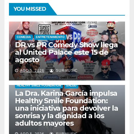
YOU MISSED
COMEDIA
ENTRETENIMIENTO
DR vs PR Comedy Show llega
al United Palace este 15 de
agosto
AGO 5, 2026
SURMUSIC
HEALTHY SMILE FOUNDATION
SALUD
La Dra. Karina García impulsa
Healthy Smile Foundation:
una iniciativa para devolver la
sonrisa y la dignidad a los
adultos mayores